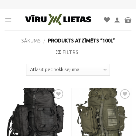
Skip
to
content
SĀKUMS
/
PRODUKTS ATZĪMĒTS “100L”
FILTRS
Pievienot
Pievienot
vēlmju
vēlmju
sarakstam
sarakstam