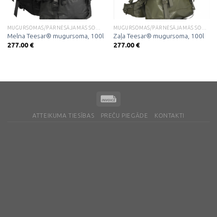
MUGURSOMAS/PĀRNĒSĀJAMĀS SOMAS
MUGURSOMAS/PĀRNĒSĀJAMĀS SOMAS
Melna Teesar® mugursoma, 100l
Zaļa Teesar® mugursoma, 100l
277.00
€
277.00
€
ATTEIKUMA TIESĪBAS
PREČU PIEGĀDE
KONTAKTI