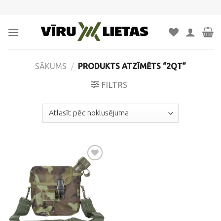
Skip
to
content
SĀKUMS
/
PRODUKTS ATZĪMĒTS “2QT”
FILTRS
Pievienot
vēlmju
sarakstam