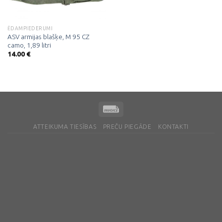
ĒDAMPIEDERUMI
ASV armijas blašķe, M 95 CZ
camo, 1,89 litri
14.00
€
ATTEIKUMA TIESĪBAS
PREČU PIEGĀDE
KONTAKTI