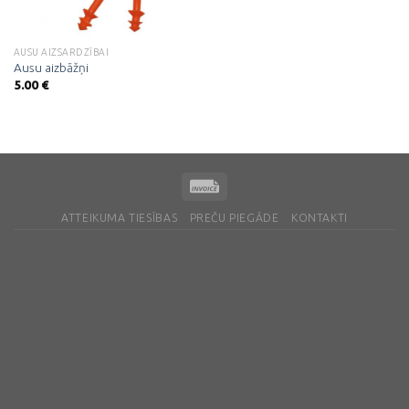
AUSU AIZSARDZĪBAI
Ausu aizbāžņi
5.00
€
ATTEIKUMA TIESĪBAS
PREČU PIEGĀDE
KONTAKTI