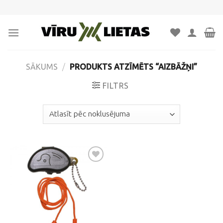
Skip
to
content
SĀKUMS
/
PRODUKTS ATZĪMĒTS “AIZBĀŽŅI”
FILTRS
Pievienot
vēlmju
sarakstam