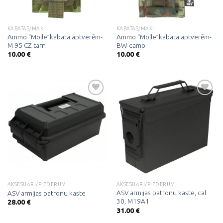
KABATAS/MAKI
KABATAS/MAKI
Ammo “Molle”kabata aptverēm-
Ammo “Molle”kabata aptverēm-
M 95 CZ tarn
BW camo
10.00
€
10.00
€
Pievienot
Pievienot
vēlmju
vēlmju
sarakstam
sarakstam
AKSESUĀRI/PIEDERUMI
AKSESUĀRI/PIEDERUMI
ASV armijas patronu kaste, cal.
ASV armijas patronu kaste
30, M19A1
28.00
€
31.00
€