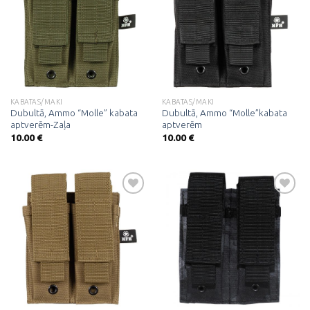
Pievienot
Pievienot
vēlmju
vēlmju
sarakstam
sarakstam
KABATAS/MAKI
KABATAS/MAKI
Dubultā, Ammo “Molle” kabata
Dubultā, Ammo “Molle”kabata
aptverēm-Zaļa
aptverēm
10.00
€
10.00
€
Pievienot
Pievienot
vēlmju
vēlmju
sarakstam
sarakstam