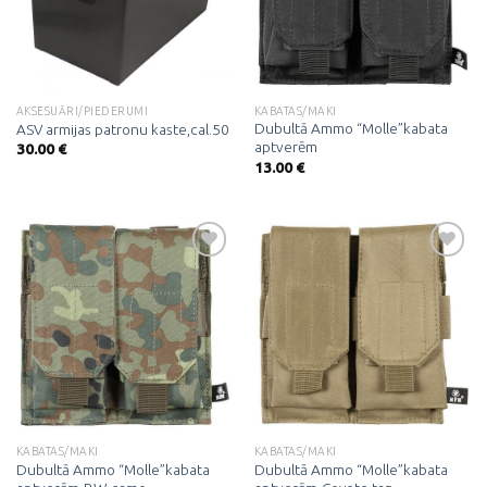
AKSESUĀRI/PIEDERUMI
KABATAS/MAKI
Dubultā Ammo “Molle”kabata
ASV armijas patronu kaste,cal.50
aptverēm
30.00
€
13.00
€
Pievienot
Pievienot
vēlmju
vēlmju
sarakstam
sarakstam
KABATAS/MAKI
KABATAS/MAKI
Dubultā Ammo “Molle”kabata
Dubultā Ammo “Molle”kabata