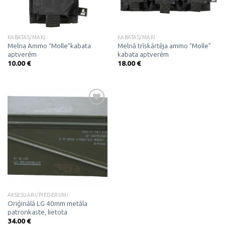
KABATAS/MAKI
KABATAS/MAKI
Melna Ammo “Molle”kabata
Melnā trīskārtēja ammo “Molle”
aptverēm
kabata aptverēm
10.00
€
18.00
€
Pievienot
vēlmju
sarakstam
AKSESUĀRI/PIEDERUMI
Oriģinālā LG 40mm metāla
patronkaste, lietota
34.00
€