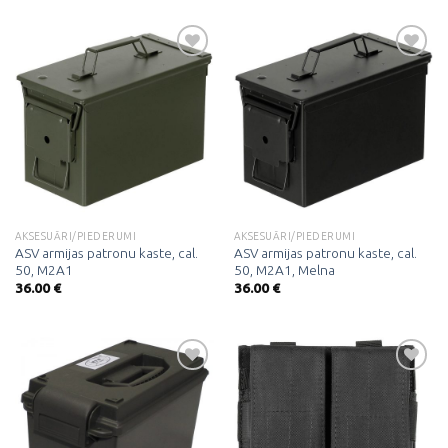
Pievienot
Pievienot
vēlmju
vēlmju
sarakstam
sarakstam
AKSESUĀRI/PIEDERUMI
AKSESUĀRI/PIEDERUMI
ASV armijas patronu kaste, cal.
ASV armijas patronu kaste, cal.
50, M2A1
50, M2A1, Melna
36.00
€
36.00
€
Pievienot
Pievienot
vēlmju
vēlmju
sarakstam
sarakstam