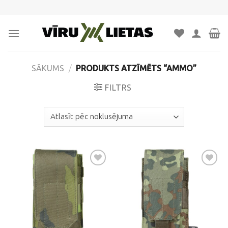
Skip
to
content
SĀKUMS
/
PRODUKTS ATZĪMĒTS “AMMO”
FILTRS
Pievienot
Pievienot
vēlmju
vēlmju
sarakstam
sarakstam