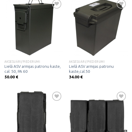
Pievienot
Pievienot
vēlmju
vēlmju
sarakstam
sarakstam
AKSESUĀRI/PIEDERUMI
AKSESUĀRI/PIEDERUMI
Lielā ASV armijas patronu kaste,
Lielā ASV armijas patronu
cal. 50, PA 60
kaste,cal.50
50.00
€
34.00
€
Pievienot
Pievienot
vēlmju
vēlmju
sarakstam
sarakstam