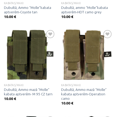
KABATAS/MAKI
KABATAS/MAKI
Dubultā, Ammo “Molle”kabata
Dubultā, ammo “Molle”kabata
aptverēm-Coyote tan
aptverēm-HDT camo grey
10.00
€
10.00
€
Pievienot
Pievienot
vēlmju
vēlmju
sarakstam
sarakstam
KABATAS/MAKI
KABATAS/MAKI
Dubultā, Ammo mazā “Molle”
Dubultā, Ammo mazā “Molle”
kabata aptverēm- M 95 CZ tarn
kabata aptverēm-Operation
camo
10.00
€
10.00
€