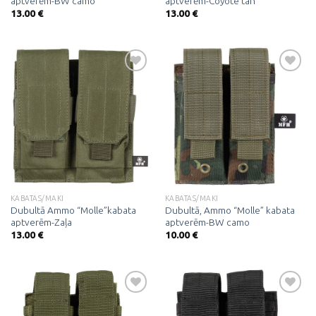
aptverēm-BW camo
aptverēm-Coyote tan
13.00
€
13.00
€
Pievienot
Pievienot
vēlmju
vēlmju
sarakstam
sarakstam
KABATAS/MAKI
KABATAS/MAKI
Dubultā Ammo “Molle”kabata
Dubultā, Ammo “Molle” kabata
aptverēm-Zaļa
aptverēm-BW camo
13.00
€
10.00
€