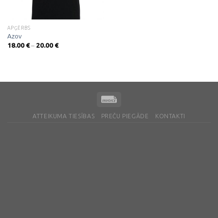
APĢĒRBS
Azov
Price
18.00
€
–
20.00
€
range:
18.00 €
through
20.00 €
ATTEIKUMA TIESĪBAS
PREČU PIEGĀDE
KONTAKTI