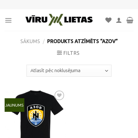
Skip
to
content
SĀKUMS
/
PRODUKTS ATZĪMĒTS “AZOV”
FILTRS
JAUNUMS
Pievienot
vēlmju
sarakstam