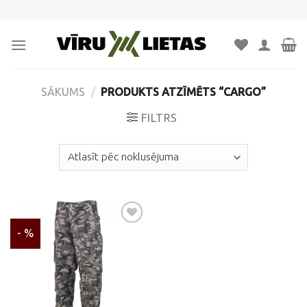
Skip
to
content
SĀKUMS
/
PRODUKTS ATZĪMĒTS “CARGO”
FILTRS
- %
Pievienot
vēlmju
sarakstam