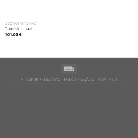
IZDZĪVOŠANAS NAŽI
Damaskas nazis
101.00
€
ATTEIKUMA TIESĪBAS
PREČU PIEGĀDE
KONTAKTI