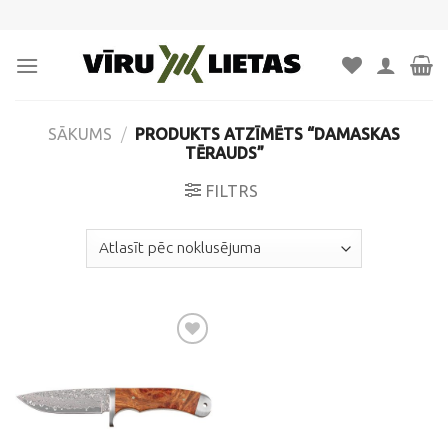
Skip
to
content
SĀKUMS
/
PRODUKTS ATZĪMĒTS “DAMASKAS
TĒRAUDS”
FILTRS
Pievienot
vēlmju
sarakstam