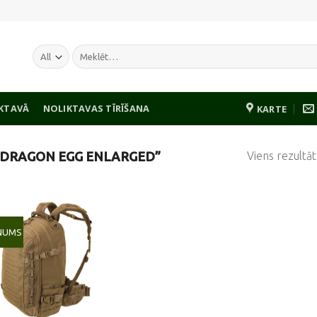
Meklēt:
IKTAVĀ
NOLIKTAVAS TĪRĪŠANA
KARTE
Viens rezultāt
“DRAGON EGG ENLARGED”
NUMS
Pievienot
vēlmju
sarakstam