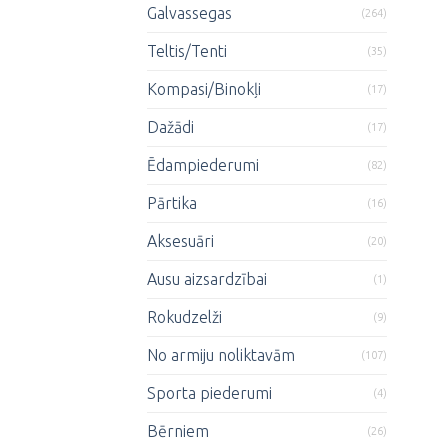
Galvassegas
(264)
Teltis/Tenti
(35)
Kompasi/Binokļi
(17)
Dažādi
(17)
Ēdampiederumi
(82)
Pārtika
(16)
Aksesuāri
(20)
Ausu aizsardzībai
(1)
Rokudzelži
(9)
No armiju noliktavām
(107)
Sporta piederumi
(4)
Bērniem
(26)