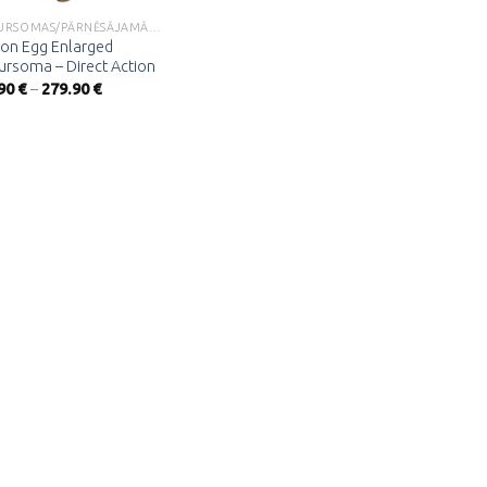
MUGURSOMAS/PĀRNĒSĀJAMĀS SOMAS
on Egg Enlarged
rsoma – Direct Action
Price
.90
€
–
279.90
€
range:
232.90 €
through
279.90 €