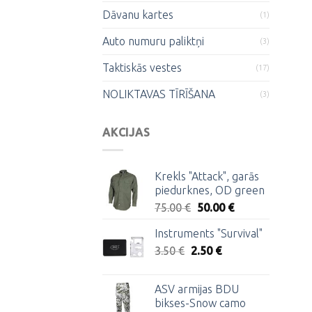
Dāvanu kartes
(1)
Auto numuru paliktņi
(3)
Taktiskās vestes
(17)
NOLIKTAVAS TĪRĪŠANA
(3)
AKCIJAS
Krekls "Attack", garās
piedurknes, OD green
Original
Current
75.00
€
50.00
€
price
price
Instruments "Survival"
was:
is:
Original
Current
3.50
€
2.50
75.00 €.
€
50.00 €.
price
price
was:
is:
ASV armijas BDU
3.50 €.
2.50 €.
bikses-Snow camo