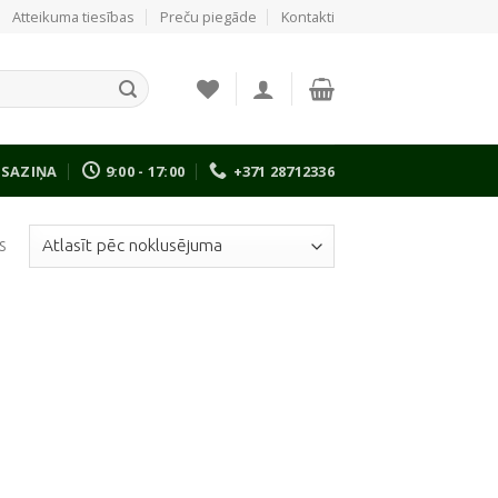
Atteikuma tiesības
Preču piegāde
Kontakti
SAZIŅA
9:00 - 17:00
+371 28712336
s