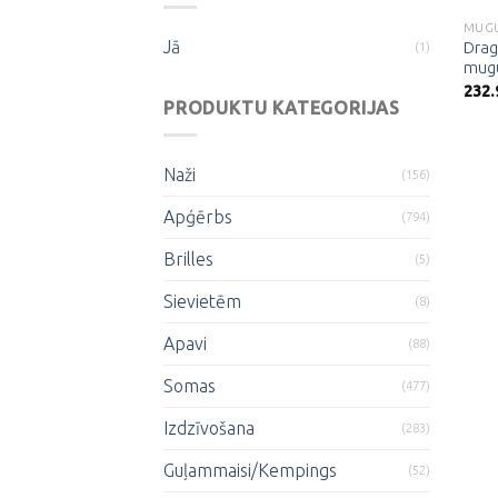
Jā
Drag
(1)
mugu
232
PRODUKTU KATEGORIJAS
Naži
(156)
Apģērbs
(794)
Brilles
(5)
Sievietēm
(8)
Apavi
(88)
Somas
(477)
Izdzīvošana
(283)
Guļammaisi/Kempings
(52)