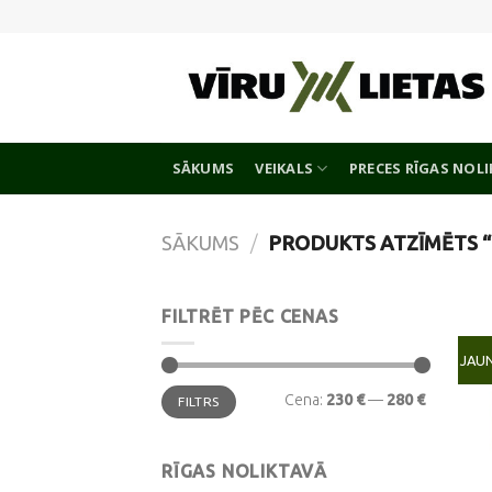
Skip
to
content
SĀKUMS
VEIKALS
PRECES RĪGAS NOL
SĀKUMS
/
PRODUKTS ATZĪMĒTS 
FILTRĒT PĒC CENAS
JAU
Min.
Maks.
Cena:
230 €
—
280 €
FILTRS
cena
cena
RĪGAS NOLIKTAVĀ