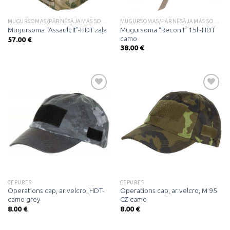
MUGURSOMAS/PĀRNĒSĀJAMĀS SOMAS
MUGURSOMAS/PĀRNĒSĀJAMĀS SOMAS
Mugursoma “Recon I” 15l -HDT
Mugursoma “Assault II”-HDT zaļa
camo
57.00
€
38.00
€
Pievienot
Pievienot
vēlmju
vēlmju
sarakstam
sarakstam
CEPURES
CEPURES
Operations cap, ar velcro, HDT-
Operations cap, ar velcro, M 95
camo grey
CZ camo
8.00
€
8.00
€