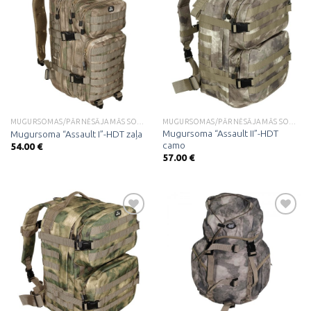
Pievienot
Pievienot
vēlmju
vēlmju
sarakstam
sarakstam
MUGURSOMAS/PĀRNĒSĀJAMĀS SOMAS
MUGURSOMAS/PĀRNĒSĀJAMĀS SOMAS
Mugursoma “Assault II”-HDT
Mugursoma “Assault I”-HDT zaļa
camo
54.00
€
57.00
€
Pievienot
Pievienot
vēlmju
vēlmju
sarakstam
sarakstam