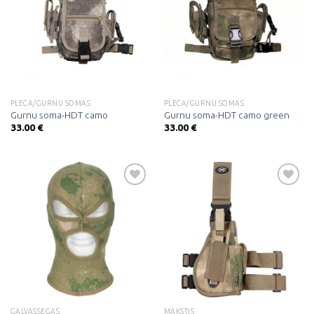
Pievienot
Pievienot
vēlmju
vēlmju
sarakstam
sarakstam
PLECA/GURNU SOMAS
PLECA/GURNU SOMAS
Gurnu soma-HDT camo
Gurnu soma-HDT camo green
33.00
€
33.00
€
Pievienot
Pievienot
vēlmju
vēlmju
sarakstam
sarakstam
GALVASSEGAS
MAKSTIS