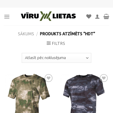
Skip
to
content
SĀKUMS
/
PRODUKTS ATZĪMĒTS “HDT”
FILTRS
Pievienot
Pievienot
vēlmju
vēlmju
sarakstam
sarakstam