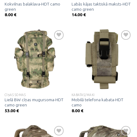
Kokvilnas balaklava-HDT camo
Labās kājas taktiskā maksts-HDT
green
camo green
8.00
€
14.00
€
Pievienot
Pievienot
vēlmju
vēlmju
sarakstam
sarakstam
CĪŅAS SOMAS
KABATAS/MAKI
Lielā BW cīņas mugursoma-HDT
Mobilā telefona kabata-HDT
camo green
camo
53.00
€
8.00
€