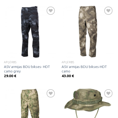
Pievienot
Pievienot
vēlmju
vēlmju
sarakstam
sarakstam
APĢĒRBS
APĢĒRBS
ASV armijas BDU bikses- HDT
ASV armijas BDU bikses-HDT
camo grey
camo
29.00
€
43.00
€
Pievienot
Pievienot
vēlmju
vēlmju
sarakstam
sarakstam