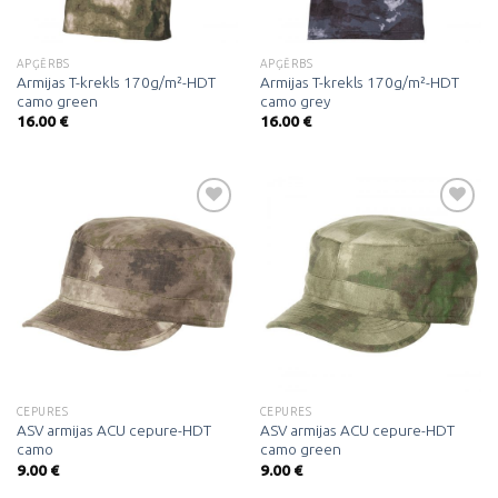
APĢĒRBS
APĢĒRBS
Armijas T-krekls 170g/m²-HDT
Armijas T-krekls 170g/m²-HDT
camo green
camo grey
16.00
€
16.00
€
Pievienot
Pievienot
vēlmju
vēlmju
sarakstam
sarakstam
CEPURES
CEPURES
ASV armijas ACU cepure-HDT
ASV armijas ACU cepure-HDT
camo
camo green
9.00
€
9.00
€