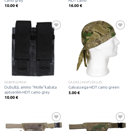
camo grey
HDT camo
10.00
€
16.00
€
Pievienot
Pievienot
vēlmju
vēlmju
sarakstam
sarakstam
KABATAS/MAKI
GALVAS LAKATI/ŠALLES
Dubultā, ammo “Molle”kabata
Galvassega-HDT camo green
aptverēm-HDT camo grey
5.00
€
10.00
€