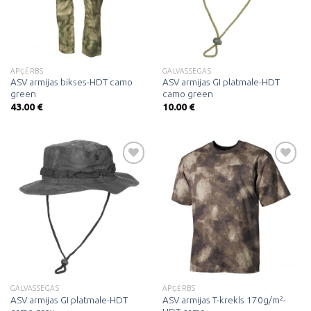
APĢĒRBS
GALVASSEGAS
ASV armijas bikses-HDT camo
ASV armijas GI platmale-HDT
green
camo green
43.00
€
10.00
€
Pievienot
Pievienot
vēlmju
vēlmju
sarakstam
sarakstam
GALVASSEGAS
APĢĒRBS
ASV armijas GI platmale-HDT
ASV armijas T-krekls 170g/m²-