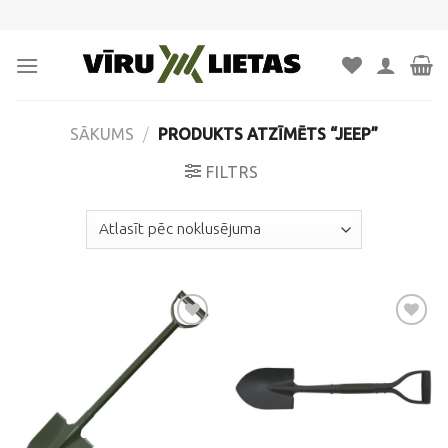
Skip
to
content
SĀKUMS
/
PRODUKTS ATZĪMĒTS “JEEP”
FILTRS
Pievienot
Pievienot
vēlmju
vēlmju
sarakstam
sarakstam