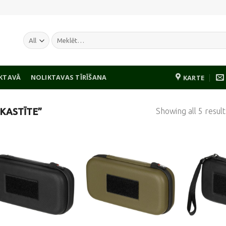
Meklēt:
IKTAVĀ
NOLIKTAVAS TĪRĪŠANA
KARTE
Showing all 5 result
KASTĪTE”
Pievienot
Pievienot
vēlmju
vēlmju
sarakstam
sarakstam