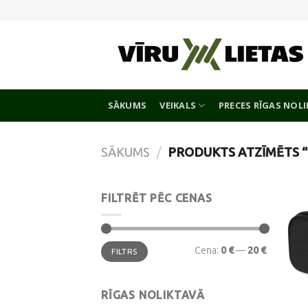
Skip
to
content
SĀKUMS
VEIKALS
PRECES RĪGAS NOL
SĀKUMS
/
PRODUKTS ATZĪMĒTS “
FILTRĒT PĒC CENAS
Min.
Maks.
Cena:
0 €
—
20 €
FILTRS
cena
cena
RĪGAS NOLIKTAVĀ