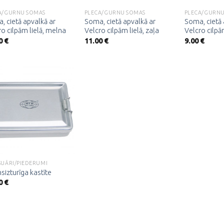
A/GURNU SOMAS
PLECA/GURNU SOMAS
PLECA/GURNU
, cietā apvalkā ar
Soma, cietā apvalkā ar
Soma, cietā 
ro cilpām lielā, melna
Velcro cilpām lielā, zaļa
Velcro cilp
0
€
11.00
€
9.00
€
Pievienot
vēlmju
sarakstam
SUĀRI/PIEDERUMI
sizturīga kastīte
0
€