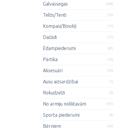
Galvassegas
(264)
Teltis/Tenti
(35)
Kompasi/Binokļi
(17)
Dažādi
(17)
Ēdampiederumi
(82)
Pārtika
(16)
Aksesuāri
(20)
Ausu aizsardzībai
(1)
Rokudzelži
(9)
No armiju noliktavām
(107)
Sporta piederumi
(4)
Bērniem
(26)