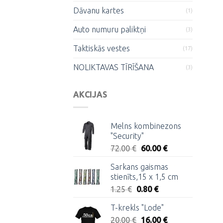
Dāvanu kartes
(1)
Auto numuru paliktņi
(3)
Taktiskās vestes
(17)
NOLIKTAVAS TĪRĪŠANA
(3)
AKCIJAS
Melns kombinezons
"Security"
Original
Current
72.00
€
60.00
€
price
price
Sarkans gaismas
was:
is:
stienīts,15 x 1,5 cm
72.00 €.
60.00 €.
Original
Current
1.25
€
0.80
€
price
price
T-krekls "Lode"
was:
is:
Original
Current
20.00
€
1.25 €.
16.00
0.80 €.
€