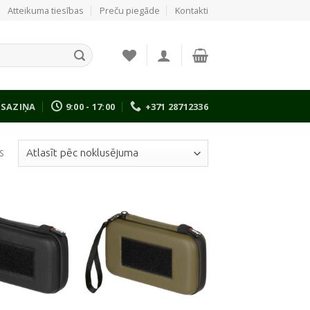
Atteikuma tiesības
Preču piegāde
Kontakti
SAZIŅA
9:00 - 17:00
+371 28712336
s
Pievienot
Pievienot
vēlmju
vēlmju
sarakstam
sarakstam