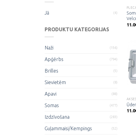
PLEC
Jā
Soma
(4)
Velc
11.0
PRODUKTU KATEGORIJAS
Naži
(156)
Apģērbs
(794)
Brilles
(5)
Sievietēm
(8)
Apavi
(88)
AKSE
Ūden
Somas
(477)
11.0
Izdzīvošana
(283)
Guļammaisi/Kempings
(52)