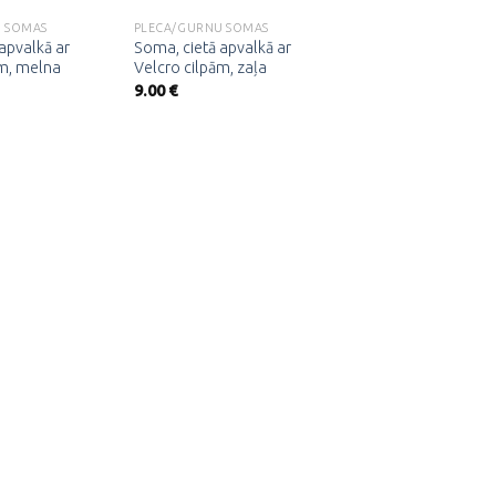
 SOMAS
PLECA/GURNU SOMAS
apvalkā ar
Soma, cietā apvalkā ar
ām, melna
Velcro cilpām, zaļa
9.00
€