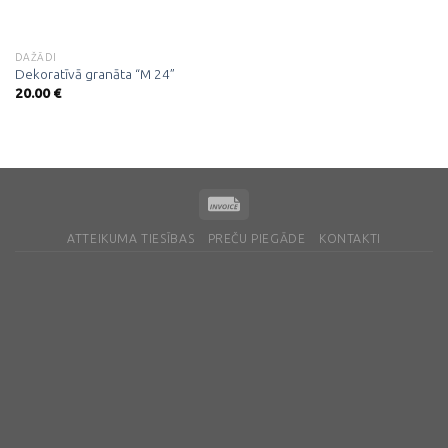
DAŽĀDI
Dekoratīvā granāta “M 24”
20.00
€
ATTEIKUMA TIESĪBAS
PREČU PIEGĀDE
KONTAKTI