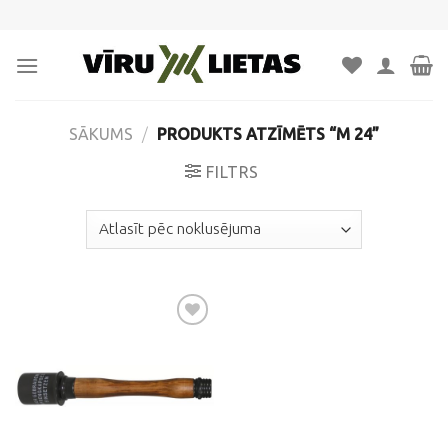
Skip
to
content
SĀKUMS
/
PRODUKTS ATZĪMĒTS “M 24”
FILTRS
Pievienot
vēlmju
sarakstam