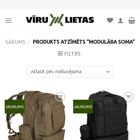
Skip
to
content
SĀKUMS
/
PRODUKTS ATZĪMĒTS “MODULĀRA SOMA”
FILTRS
JAUNUMS
JAUNUMS
Pievienot
Pievienot
vēlmju
vēlmju
sarakstam
sarakstam