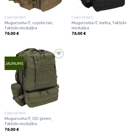
CĪŅAS SOMAS
CĪŅAS SOMAS
Mugursoma IT, coyote-tan,
Mugursoma IT, melna, Taktiski-
Taktiski-modulāra
modulāra
76.00
€
76.00
€
JAUNUMS
Pievienot
vēlmju
sarakstam
CĪŅAS SOMAS
Mugursoma IT, OD green,
Taktiski-modulāra
76.00
€