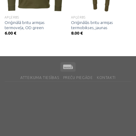
APĢĒRBS
APĢĒRBS
Oriģinālā britu armijas
Oriģinālās britu armijas
termoveļa, OD green
termobikses, jaunas
6.00
€
8.00
€
ATTEIKUMA TIESĪBAS
PREČU PIEGĀDE
KONTAKTI