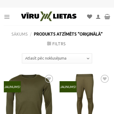
Skip
to
content
SĀKUMS
/
PRODUKTS ATZĪMĒTS “ORIĢINĀLĀ”
FILTRS
JAUNUMS!
JAUNUMS!
Pievienot
Pievienot
vēlmju
vēlmju
sarakstam
sarakstam