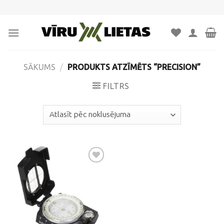
Skip
to
content
SĀKUMS
/
PRODUKTS ATZĪMĒTS “PRECISION”
FILTRS
Pievienot
vēlmju
sarakstam