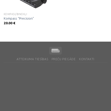
KOMPASI/BINOKĻI
Kompass “Precision”
20.00
€
ATTEIKUMA TIESĪBAS
PREČU PIEGĀDE
KONTAKTI