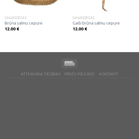
GALVASSEGAS
GALVASSEGAS
Brūna salmu cepure
Gaiši brūna salmu cepure
12.00
€
12.00
€
ATTEIKUMA TIESĪBAS
PREČU PIEGĀDE
KONTAKTI