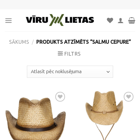
Skip
to
content
SĀKUMS
/
PRODUKTS ATZĪMĒTS “SALMU CEPURE”
FILTRS
Pievienot
Pievienot
vēlmju
vēlmju
sarakstam
sarakstam