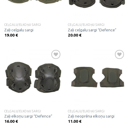
CEĻGALU/ELKOŅU SARGI
CEĻGALU/ELKOŅU SARGI
Zaļi ceļgalu sargi
Zaļi ceļgalu sargi “Defence”
19.00
€
20.00
€
Pievienot
Pievienot
vēlmju
vēlmju
sarakstam
sarakstam
CEĻGALU/ELKOŅU SARGI
CEĻGALU/ELKOŅU SARGI
Zaļi elkoņu sargi “Defence”
Zaļi neoprēna elkoņu sargi
16.00
€
11.00
€