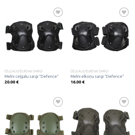
Pievienot
Pievienot
vēlmju
vēlmju
sarakstam
sarakstam
CEĻGALU/ELKOŅU SARGI
CEĻGALU/ELKOŅU SARGI
Melni ceļgalu sargi “Defence”
Melni elkoņu sargi “Defence”
20.00
€
16.00
€
Pievienot
Pievienot
vēlmju
vēlmju
sarakstam
sarakstam