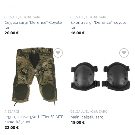
CEĻGALU/ELKOŅU SARGI
CEĻGALU/ELKOŅU SARGI
Ceļgalu sargi “Defence”-Coyote
Elkoņu sargi “Defence”-coyote
tan
tan
20.00
€
16.00
€
Pievienot
Pievienot
vēlmju
vēlmju
sarakstam
sarakstam
AIZSARGI
CEĻGALU/ELKOŅU SARGI
Iegurņa aizsargšorti “Tier 3”-MTP
Melni ceļgalu sargi
camo, kā jauni
19.00
€
22.00
€