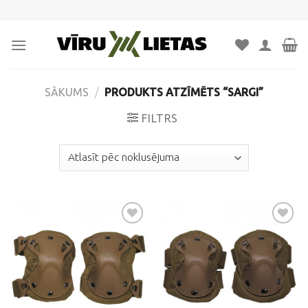
Skip
to
content
SĀKUMS
/
PRODUKTS ATZĪMĒTS “SARGI”
FILTRS
Pievienot
Pievienot
vēlmju
vēlmju
sarakstam
sarakstam