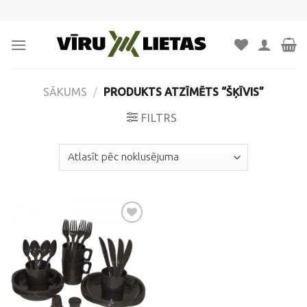
Skip
to
content
SĀKUMS
/
PRODUKTS ATZĪMĒTS “ŠĶĪVIS”
FILTRS
Pievienot
vēlmju
sarakstam