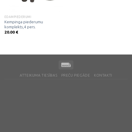
ĒDAMPIEDERUMI
Kempinga piederumu
komplekts,4 pers.
20.00
€
ATTEIKUMA TIESĪBAS
PREČU PIEGĀDE
KONTAKTI