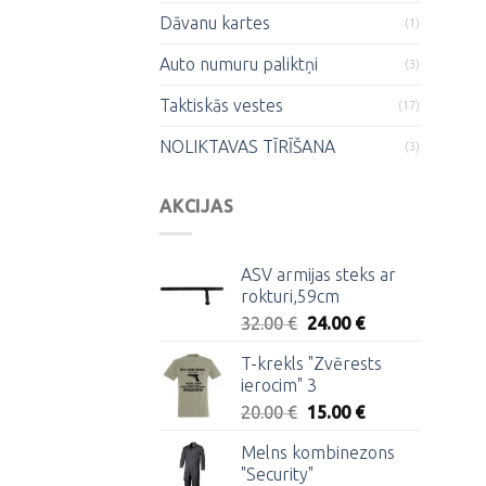
Dāvanu kartes
(1)
Auto numuru paliktņi
(3)
Taktiskās vestes
(17)
NOLIKTAVAS TĪRĪŠANA
(3)
AKCIJAS
ASV armijas steks ar
rokturi,59cm
Original
Current
32.00
€
24.00
€
price
price
T-krekls "Zvērests
was:
is:
ierocim" 3
32.00 €.
24.00 €.
Original
Current
20.00
€
15.00
€
price
price
Melns kombinezons
was:
is:
"Security"
20.00 €.
15.00 €.