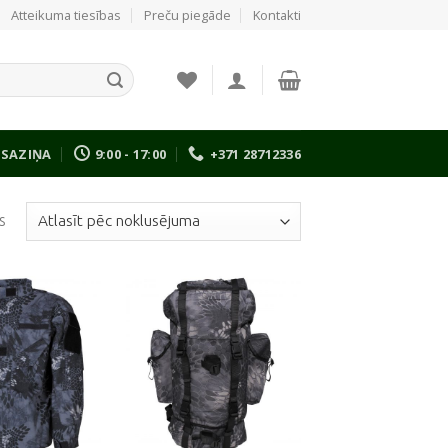
Atteikuma tiesības
Preču piegāde
Kontakti
SAZIŅA
9:00 - 17:00
+371 28712336
s
Pievienot
Pievienot
vēlmju
vēlmju
sarakstam
sarakstam