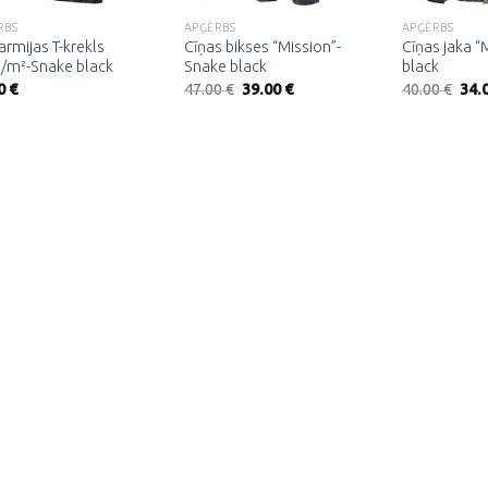
RBS
APĢĒRBS
APĢĒRBS
armijas T-krekls
Cīņas bikses “Mission”-
Cīņas jaka “
/m²-Snake black
Snake black
black
Original
Current
Orig
0
€
47.00
€
39.00
€
40.00
€
34.
price
price
pric
was:
is:
was
47.00 €.
39.00 €.
40.0