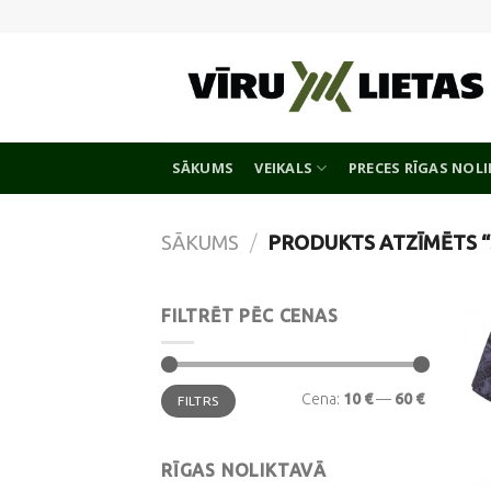
Skip
to
content
SĀKUMS
VEIKALS
PRECES RĪGAS NOL
SĀKUMS
/
PRODUKTS ATZĪMĒTS “
FILTRĒT PĒC CENAS
Min.
Maks.
Cena:
10 €
—
60 €
FILTRS
cena
cena
RĪGAS NOLIKTAVĀ