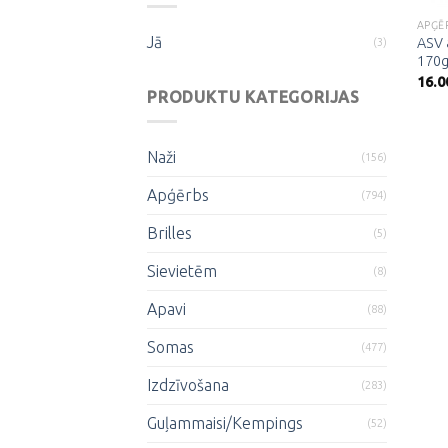
APĢĒ
Jā
ASV 
(3)
170g
16.0
PRODUKTU KATEGORIJAS
Naži
(156)
Apģērbs
(794)
Brilles
(5)
Sievietēm
(8)
Apavi
(88)
Somas
(477)
Izdzīvošana
(283)
Guļammaisi/Kempings
(52)