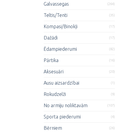
Galvassegas
(264)
Teltis/Tenti
(35)
Kompasi/Binokļi
(17)
Dažādi
(17)
Ēdampiederumi
(82)
Pārtika
(16)
Aksesuāri
(20)
Ausu aizsardzībai
(1)
Rokudzelži
(9)
No armiju noliktavām
(107)
Sporta piederumi
(4)
Bērniem
(26)