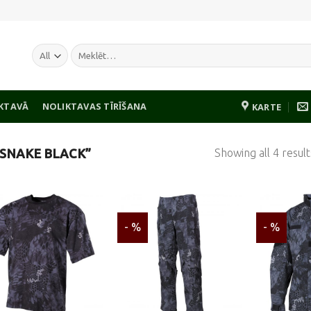
Meklēt:
IKTAVĀ
NOLIKTAVAS TĪRĪŠANA
KARTE
Showing all 4 result
SNAKE BLACK”
- %
- %
Pievienot
Pievienot
vēlmju
vēlmju
sarakstam
sarakstam