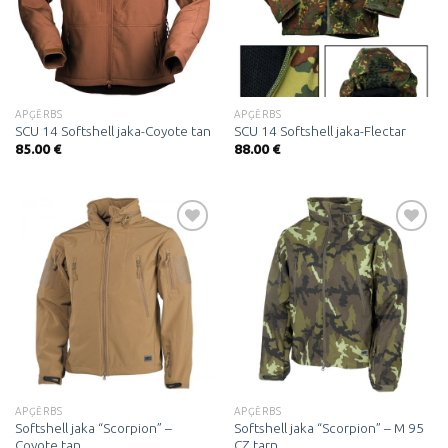
sarakstam
sarakstam
APĢĒRBS
APĢĒRBS
SCU 14 Softshell jaka-Coyote tan
SCU 14 Softshell jaka-Flectar
85.00
€
88.00
€
Pievienot
Pievienot
vēlmju
vēlmju
sarakstam
sarakstam
APĢĒRBS
APĢĒRBS
Softshell jaka “Scorpion” –
Softshell jaka “Scorpion” – M 95
Coyote tan
CZ tarn