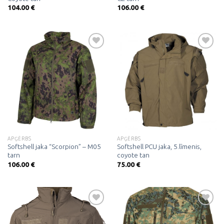
104.00
€
106.00
€
Pievienot
Pievienot
vēlmju
vēlmju
sarakstam
sarakstam
APĢĒRBS
APĢĒRBS
Softshell jaka “Scorpion” – M05
Softshell PCU jaka, 5.līmenis,
tarn
coyote tan
106.00
€
75.00
€