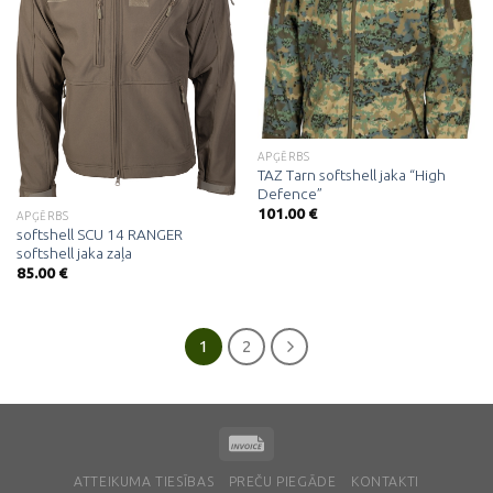
Pievienot
Pievienot
vēlmju
vēlmju
sarakstam
sarakstam
APĢĒRBS
TAZ Tarn softshell jaka “High
Defence”
101.00
€
APĢĒRBS
softshell SCU 14 RANGER
softshell jaka zaļa
85.00
€
1
2
ATTEIKUMA TIESĪBAS
PREČU PIEGĀDE
KONTAKTI