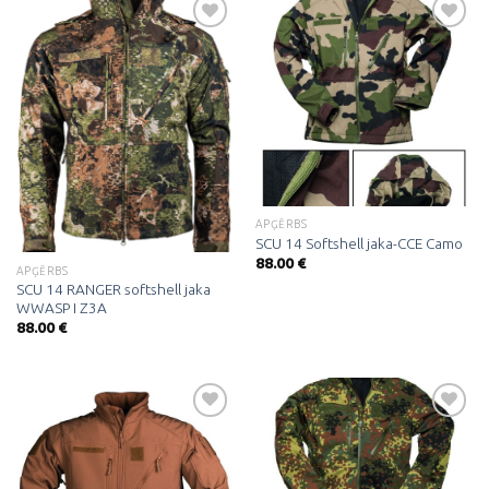
Pievienot
Pievienot
vēlmju
vēlmju
sarakstam
sarakstam
APĢĒRBS
SCU 14 Softshell jaka-CCE Camo
88.00
€
APĢĒRBS
SCU 14 RANGER softshell jaka
WWASP I Z3A
88.00
€
Pievienot
Pievienot
vēlmju
vēlmju