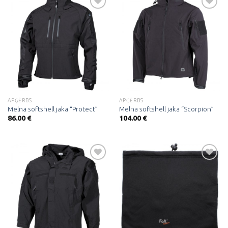
Pievienot
Pievienot
vēlmju
vēlmju
sarakstam
sarakstam
APĢĒRBS
APĢĒRBS
Melna softshell jaka “Protect”
Melna softshell jaka “Scorpion”
86.00
€
104.00
€
Pievienot
Pievienot
vēlmju
vēlmju
sarakstam
sarakstam