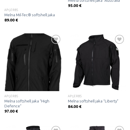
Melna softshell jaka “Australia”
95.00
€
APĢĒRBS
Melna Mil-Tec® softshell jaka
89.00
€
Pievienot
Pievienot
vēlmju
vēlmju
sarakstam
sarakstam
APĢĒRBS
APĢĒRBS
Melna softshell jaka “High
Melna softshell jaka “Liberty”
Defence”
84.00
€
97.00
€