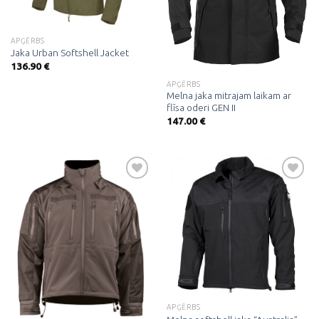
APĢĒRBS
Jaka Urban Softshell Jacket
136.90
€
APĢĒRBS
Melna jaka mitrajam laikam ar
flīsa oderi GEN II
147.00
€
Pievienot
Pievienot
vēlmju
vēlmju
sarakstam
sarakstam
APĢĒRBS