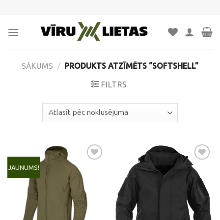
Skip
to
content
SĀKUMS
/
PRODUKTS ATZĪMĒTS “SOFTSHELL”
FILTRS
JAUNUMS!
Pievienot
Pievienot
vēlmju
vēlmju
sarakstam
sarakstam