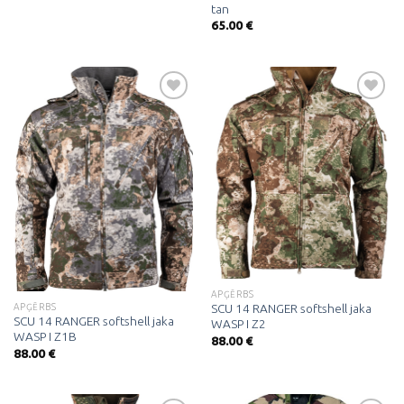
tan
65.00
€
Pievienot
Pievienot
vēlmju
vēlmju
sarakstam
sarakstam
APĢĒRBS
APĢĒRBS
SCU 14 RANGER softshell jaka
SCU 14 RANGER softshell jaka
WASP I Z2
WASP I Z1B
88.00
€
88.00
€