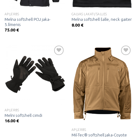
APĢĒRBS
GALVAS LAKATI/ŠALLES
Melna softshell PCU jaka-
Melna softshell šalle, neck gaiter
5.līmenis
8.00
€
75.00
€
Pievienot
Pievienot
vēlmju
vēlmju
sarakstam
sarakstam
APĢĒRBS
Melni softshell cimdi
16.00
€
APĢĒRBS
Mil-Tec® softshell jaka-Coyote