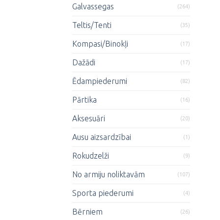
Galvassegas
(264)
Teltis/Tenti
(35)
Kompasi/Binokļi
(17)
Dažādi
(17)
Ēdampiederumi
(82)
Pārtika
(16)
Aksesuāri
(20)
Ausu aizsardzībai
(1)
Rokudzelži
(9)
No armiju noliktavām
(107)
Sporta piederumi
(4)
Bērniem
(26)