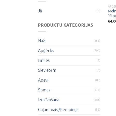
APĢĒ
Jā
Meln
(2)
“Sto
64.0
PRODUKTU KATEGORIJAS
Naži
(156)
Apģērbs
(794)
Brilles
(5)
Sievietēm
(8)
Apavi
(88)
Somas
(477)
Izdzīvošana
(283)
Guļammaisi/Kempings
(52)