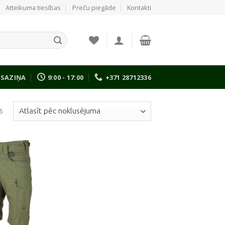
Atteikuma tiesības
Preču piegāde
Kontakti
SAZIŅA
9:00 - 17:00
+371 28712336
s
Pievienot
vēlmju
sarakstam