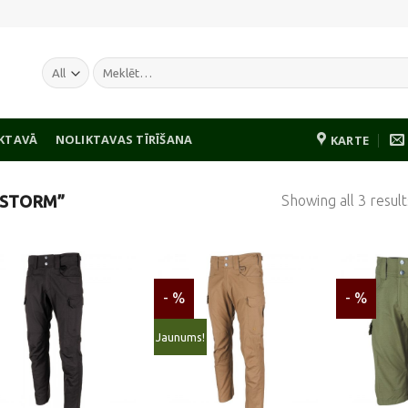
Meklēt:
IKTAVĀ
NOLIKTAVAS TĪRĪŠANA
KARTE
Showing all 3 result
“STORM”
- %
- %
Pievienot
Pievienot
Jaunums!
vēlmju
vēlmju
sarakstam
sarakstam