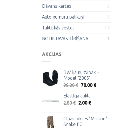
Dāvanu kartes
(1)
Auto numuru paliktņi
(3)
Taktiskās vestes
(17)
NOLIKTAVAS TĪRĪŠANA
(3)
AKCIJAS
BW kalnu zābaki -
Model "2005"
Original
Current
98.00
€
70.00
€
price
price
Elastīga aukla
was:
is:
Original
Current
2.80
€
2.00
98.00 €.
€
70.00 €.
price
price
was:
is:
Cīņas bikses "Mission"-
2.80 €.
2.00 €.
Snake FG