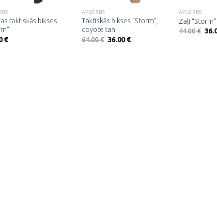
RBS
APĢĒRBS
APĢĒRBS
as taktiskās bikses
Taktiskās bikses “Storm”,
Zaļi “Storm”
rm”
coyote tan
Orig
44.00
€
36.
pric
Original
Current
0
€
64.00
€
36.00
€
was
price
price
44.0
was:
is:
64.00 €.
36.00 €.