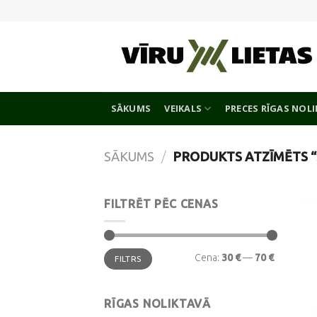
Skip
to
content
SĀKUMS
VEIKALS
PRECES RĪGAS NOL
SĀKUMS
/
PRODUKTS ATZĪMĒTS 
FILTRĒT PĒC CENAS
Min.
Maks.
Cena:
30 €
—
70 €
FILTRS
cena
cena
RĪGAS NOLIKTAVĀ