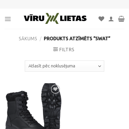
Skip
to
content
SĀKUMS
/
PRODUKTS ATZĪMĒTS “SWAT”
FILTRS
Pievienot
vēlmju
sarakstam