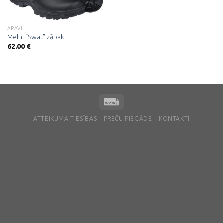
APAVI
Melni “Swat” zābaki
62.00
€
ATTEIKUMA TIESĪBAS
PREČU PIEGĀDE
KONTAKTI