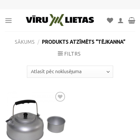
Skip
to
content
SĀKUMS
/
PRODUKTS ATZĪMĒTS “TĒJKANNA”
FILTRS
Pievienot
vēlmju
sarakstam