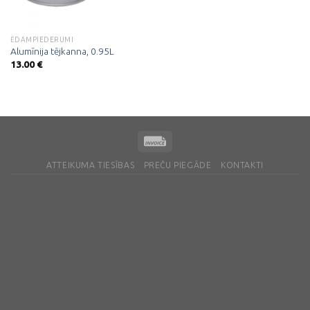
ĒDAMPIEDERUMI
Alumīnija tējkanna, 0.95L
13.00
€
ATTEIKUMA TIESĪBAS
PREČU PIEGĀDE
KONTAKTI