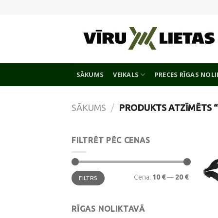
Skip
to
content
SĀKUMS
VEIKALS
PRECES RĪGAS NOL
SĀKUMS
/
PRODUKTS ATZĪMĒTS 
FILTRĒT PĒC CENAS
Min.
Maks.
Cena:
10 €
—
20 €
FILTRS
cena
cena
RĪGAS NOLIKTAVĀ