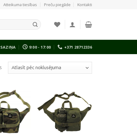
Atteikuma tiesības
Preču piegāde
Kontakti
SAZIŅA
9:00 - 17:00
+371 28712336
s
Pievienot
Pievienot
vēlmju
vēlmju
sarakstam
sarakstam