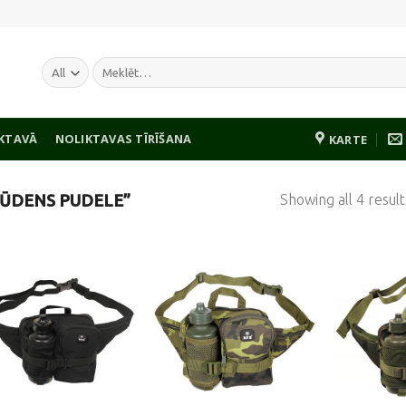
Meklēt:
IKTAVĀ
NOLIKTAVAS TĪRĪŠANA
KARTE
Showing all 4 result
“ŪDENS PUDELE”
Pievienot
Pievienot
vēlmju
vēlmju
sarakstam
sarakstam