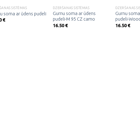
ŠANAS SISTĒMAS
DZERŠANAS SISTĒMAS
DZERŠANAS SI
Gurnu soma ar ūdens
Gurnu soma
u soma ar ūdens pudeli
pudeli-M 95 CZ camo
pudeli-Woo
0
€
16.50
€
16.50
€