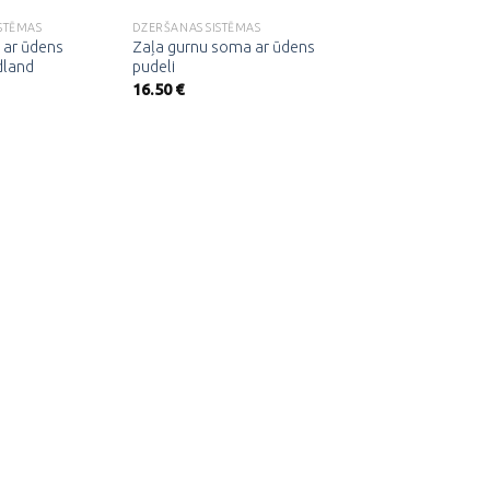
STĒMAS
DZERŠANAS SISTĒMAS
 ar ūdens
Zaļa gurnu soma ar ūdens
dland
pudeli
16.50
€