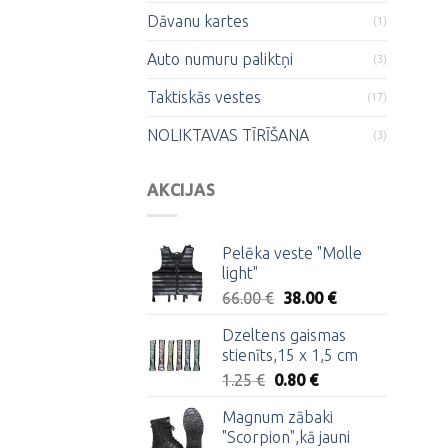
Dāvanu kartes
(1)
Auto numuru paliktņi
(3)
Taktiskās vestes
(17)
NOLIKTAVAS TĪRĪŠANA
(3)
AKCIJAS
Pelēka veste "Molle
light"
Original
Current
66.00
€
38.00
€
price
price
Dzeltens gaismas
was:
is:
stienīts,15 x 1,5 cm
66.00 €.
38.00 €.
Original
Current
1.25
€
0.80
€
price
price
Magnum zābaki
was:
is:
"Scorpion",kā jauni
1.25 €.
0.80 €.