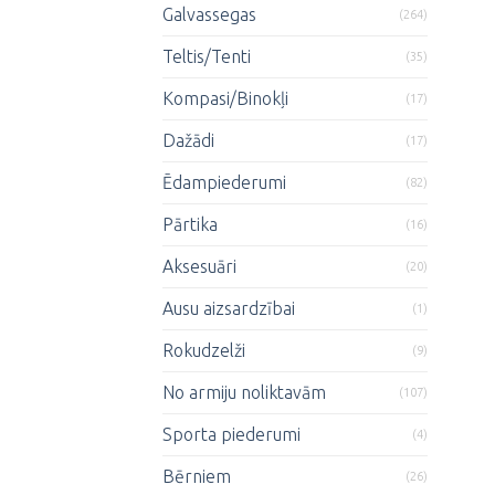
Galvassegas
(264)
Teltis/Tenti
(35)
Kompasi/Binokļi
(17)
Dažādi
(17)
Ēdampiederumi
(82)
Pārtika
(16)
Aksesuāri
(20)
Ausu aizsardzībai
(1)
Rokudzelži
(9)
No armiju noliktavām
(107)
Sporta piederumi
(4)
Bērniem
(26)