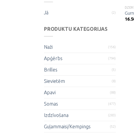
DZER
Jā
(2)
Gurn
16.5
PRODUKTU KATEGORIJAS
Naži
(156)
Apģērbs
(794)
Brilles
(5)
Sievietēm
(8)
Apavi
(88)
Somas
(477)
Izdzīvošana
(283)
Guļammaisi/Kempings
(52)