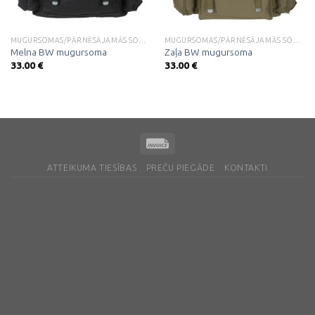
MUGURSOMAS/PĀRNĒSĀJAMĀS SOMAS
MUGURSOMAS/PĀRNĒSĀJAMĀS SOMAS
Melna BW mugursoma
Zaļa BW mugursoma
33.00
€
33.00
€
ATTEIKUMA TIESĪBAS
PREČU PIEGĀDE
KONTAKTI