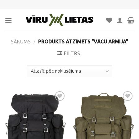
Skip
to
content
SĀKUMS
/
PRODUKTS ATZĪMĒTS “VĀCU ARMIJA”
FILTRS
Pievienot
Pievienot
vēlmju
vēlmju
sarakstam
sarakstam