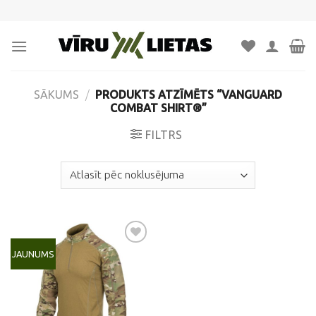
Skip
to
content
SĀKUMS
/
PRODUKTS ATZĪMĒTS “VANGUARD
COMBAT SHIRT®”
FILTRS
JAUNUMS
Pievienot
vēlmju
sarakstam