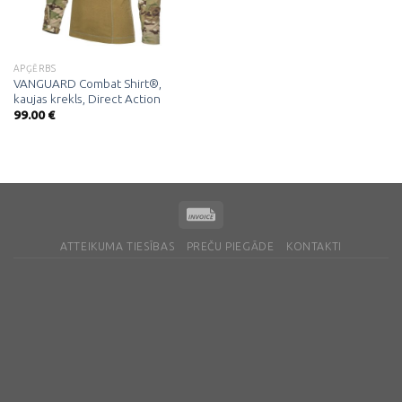
APĢĒRBS
VANGUARD Combat Shirt®,
kaujas krekls, Direct Action
99.00
€
ATTEIKUMA TIESĪBAS
PREČU PIEGĀDE
KONTAKTI