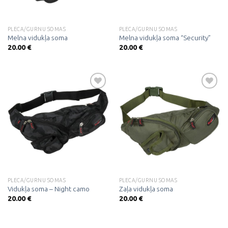
PLECA/GURNU SOMAS
PLECA/GURNU SOMAS
Melna vidukļa soma
Melna vidukļa soma “Security”
20.00
€
20.00
€
Pievienot
Pievienot
vēlmju
vēlmju
sarakstam
sarakstam
PLECA/GURNU SOMAS
PLECA/GURNU SOMAS
Vidukļa soma – Night camo
Zaļa vidukļa soma
20.00
€
20.00
€