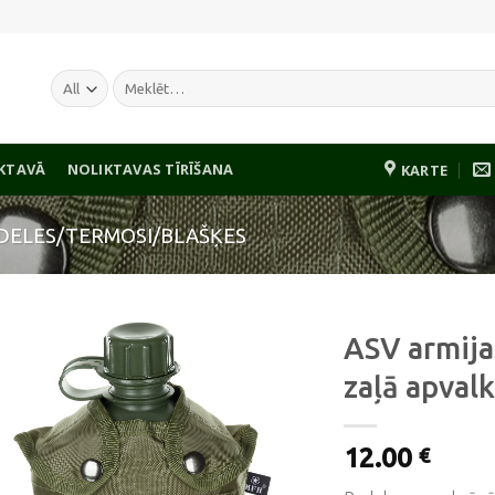
Meklēt:
IKTAVĀ
NOLIKTAVAS TĪRĪŠANA
KARTE
DELES/TERMOSI/BLAŠĶES
ASV armija
zaļā apval
Pievienot
12.00
vēlmju
€
sarakstam