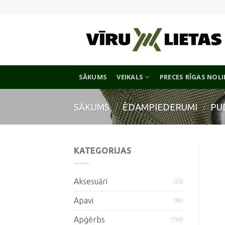
Skip
to
content
SĀKUMS
VEIKALS
PRECES RĪGAS NOL
SĀKUMS
/
ĒDAMPIEDERUMI
/
PU
KATEGORIJAS
Aksesuāri
(20)
Apavi
(88)
Apģērbs
(794)