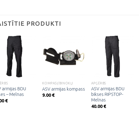
AISTĪTIE PRODUKTI
Pievienot
Pievienot
Pievienot
vēlmju
vēlmju
vēlmju
sarakstam
sarakstam
sarakstam
ĒRBS
KOMPASI/BINOKĻI
APĢĒRBS
 armijas BDU
ASV armijas BDU
ASV armijas kompass
ses – Melnas
bikses RIPSTOP-
9.00
€
Melnas
.00
€
40.00
€