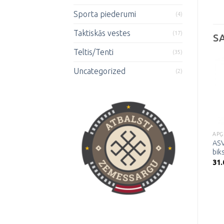
Sporta piederumi
(4)
Taktiskās vestes
(17)
S
Teltis/Tenti
(35)
Uncategorized
(2)
Pievienot
Pievienot
vēlmju
vēlmju
sarakstam
sarakstam
APĢĒRBS
APĢĒRBS
APĢ
ASV armijas BDU
Armijas BDU bikses-
ASV
bikses-Hunter brown
Night camo
bik
40.00
€
40.00
€
31