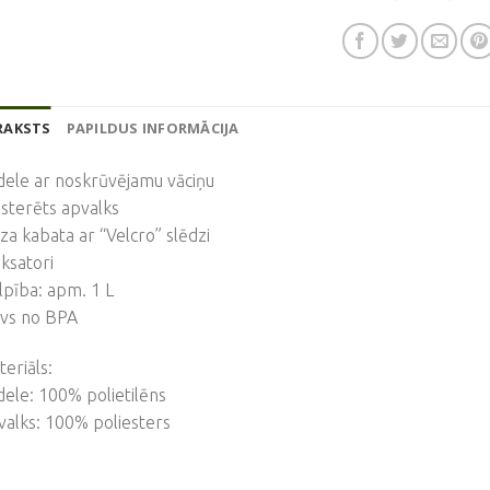
RAKSTS
PAPILDUS INFORMĀCIJA
dele ar noskrūvējamu vāciņu
sterēts apvalks
a kabata ar “Velcro” slēdzi
iksatori
ilpība: apm. 1 L
īvs no BPA
eriāls:
ele: 100% polietilēns
alks: 100% poliesters