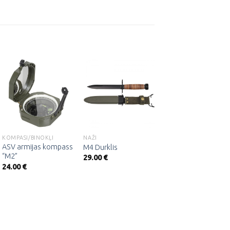
Pievienot
Pievienot
Pievienot
vēlmju
vēlmju
vēlmju
sarakstam
sarakstam
sarakstam
KOMPASI/BINOKĻI
NAŽI
IZDZĪVOŠANAS NAŽI
ASV armijas kompass
MK3 ASV jūras
M4 Durklis
“M2”
kājinieka nazis
29.00
€
24.00
€
33.00
€