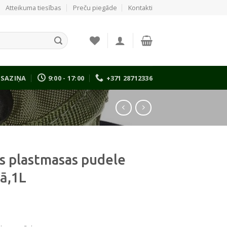
Atteikuma tiesības
Preču piegāde
Kontakti
SAZIŅA
9:00 - 17:00
+371 28712336
s plastmasas pudele
kā,1L