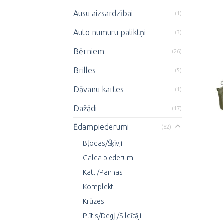
Ausu aizsardzībai
(1)
Auto numuru paliktņi
(3)
Bērniem
(26)
Brilles
(5)
Dāvanu kartes
(1)
Dažādi
(17)
Ēdampiederumi
(82)
Bļodas/Šķīvji
Galda piederumi
Katli/Pannas
Komplekti
Krūzes
Plītis/Degļi/Sildītāji