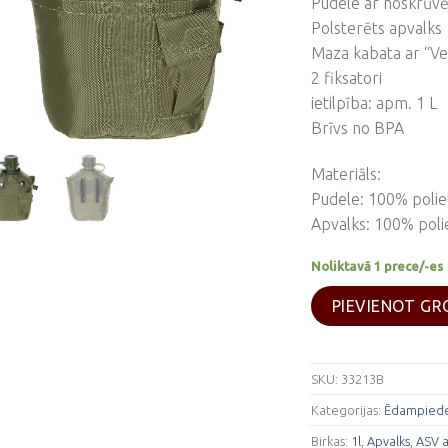
Pudele ar noskrūvē
Polsterēts apvalks
Maza kabata ar “Vel
2 fiksatori
ietilpība: apm. 1 L
Brīvs no BPA
Materiāls:
Pudele: 100% polie
Apvalks: 100% poli
Noliktavā 1 prece/-es
PIEVIENOT G
SKU:
33213B
Kategorijas:
Ēdampied
Birkas:
1l
,
Apvalks
,
ASV a