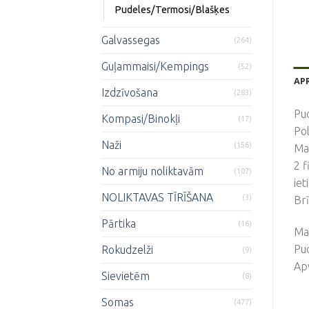
Pudeles/Termosi/Blašķes
Galvassegas
(264)
Guļammaisi/Kempings
(52)
AP
Izdzīvošana
(283)
Pu
Kompasi/Binokļi
(17)
Pol
Naži
(156)
Maz
2 f
No armiju noliktavām
(107)
iet
NOLIKTAVAS TĪRĪŠANA
(3)
Br
Pārtika
(16)
Mat
Pud
Rokudzelži
(9)
Apv
Sievietēm
(8)
Somas
(477)