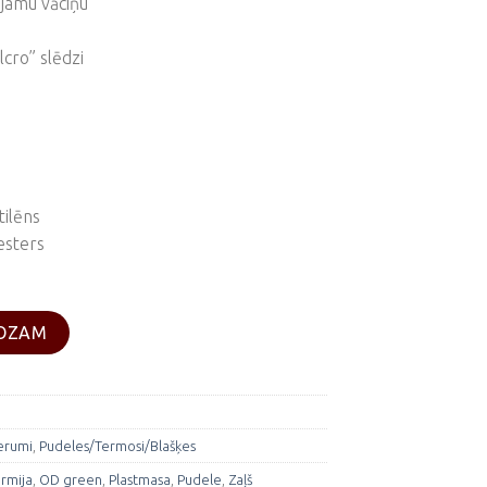
jamu vāciņu
cro” slēdzi
tilēns
esters
ROZAM
erumi
,
Pudeles/Termosi/Blašķes
rmija
,
OD green
,
Plastmasa
,
Pudele
,
Zaļš