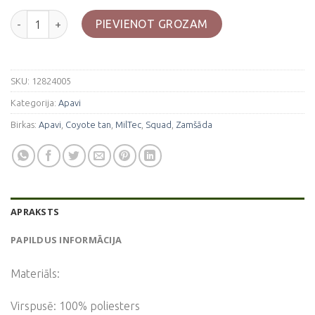
Coyote "Squad" apavi, garie daudzums
PIEVIENOT GROZAM
SKU:
12824005
Kategorija:
Apavi
Birkas:
Apavi
,
Coyote tan
,
MilTec
,
Squad
,
Zamšāda
APRAKSTS
PAPILDUS INFORMĀCIJA
Materiāls:
Virspusē: 100% poliesters