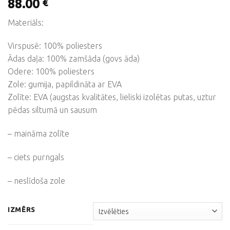
88.00
€
Materiāls:
Virspusē: 100% poliesters
Ādas daļa: 100% zamšāda (govs āda)
Odere: 100% poliesters
Zole: gumija, papildināta ar EVA
Zolīte: EVA (augstas kvalitātes, lieliski izolētas putas, uztur
pēdas siltumā un sausum
– maināma zolīte
– ciets purngals
– neslīdoša zole
IZMĒRS