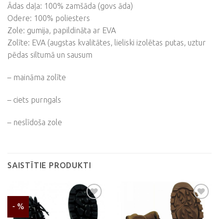
Ādas daļa: 100% zamšāda (govs āda)
Odere: 100% poliesters
Zole: gumija, papildināta ar EVA
Zolīte: EVA (augstas kvalitātes, lieliski izolētas putas, uztur
pēdas siltumā un sausum
– maināma zolīte
– ciets purngals
– neslīdoša zole
SAISTĪTIE PRODUKTI
- %