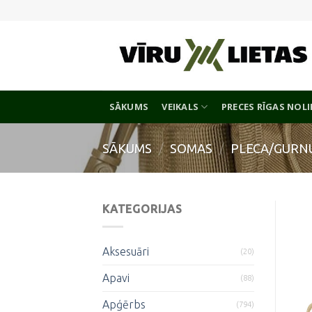
Skip
to
content
SĀKUMS
VEIKALS
PRECES RĪGAS NOL
SĀKUMS
/
SOMAS
/
PLECA/GURN
KATEGORIJAS
Aksesuāri
(20)
Apavi
(88)
Apģērbs
(794)