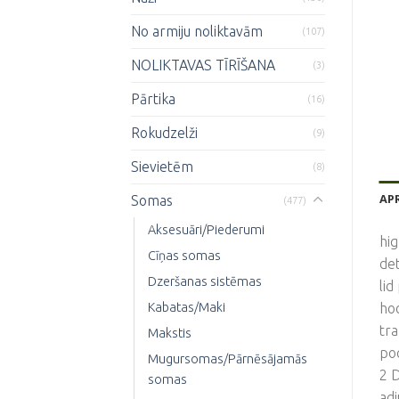
No armiju noliktavām
(107)
NOLIKTAVAS TĪRĪŠANA
(3)
Pārtika
(16)
Rokudzelži
(9)
Sievietēm
(8)
AP
Somas
(477)
Aksesuāri/Piederumi
hig
Cīņas somas
det
Dzeršanas sistēmas
lid
Kabatas/Maki
hoo
tr
Makstis
poc
Mugursomas/Pārnēsājamās
2 D
somas
adj