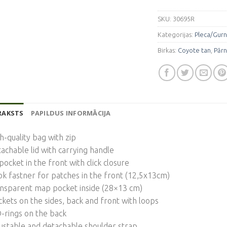
SKU:
30695R
Kategorijas:
Pleca/Gur
Birkas:
Coyote tan
,
Pār
RAKSTS
PAPILDUS INFORMĀCIJA
h-quality bag with zip
achable lid with carrying handle
 pocket in the front with click closure
k fastner for patches in the front (12,5x13cm)
ansparent map pocket inside (28×13 cm)
kets on the sides, back and front with loops
-rings on the back
ustable and detachable shoulder strap