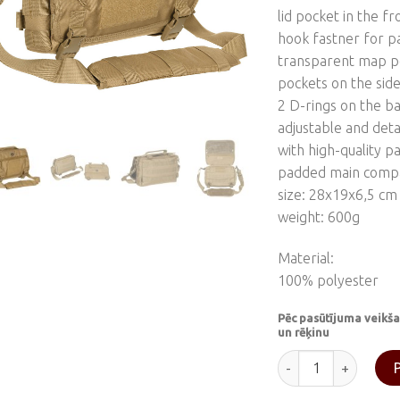
lid pocket in the fr
hook fastner for p
transparent map po
pockets on the side
2 D-rings on the b
adjustable and det
with high-quality p
padded main compar
size: 28x19x6,5 cm
weight: 600g
Material:
100% polyester
Pēc pasūtījuma veikša
un rēķinu
Coyote - tan plecu 