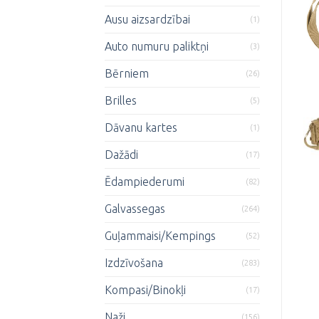
Ausu aizsardzībai
(1)
Auto numuru paliktņi
(3)
Bērniem
(26)
Brilles
(5)
Dāvanu kartes
(1)
Dažādi
(17)
Ēdampiederumi
(82)
Galvassegas
(264)
Guļammaisi/Kempings
(52)
Izdzīvošana
(283)
Kompasi/Binokļi
(17)
Naži
(156)