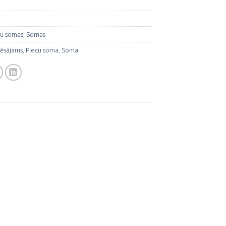
nu somas
,
Somas
nēsājams
,
Plecu soma
,
Soma