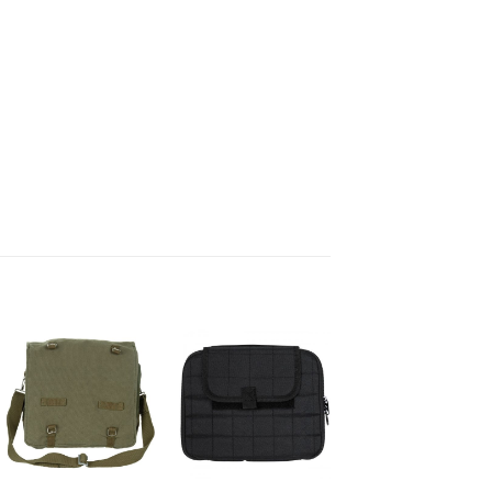
Pievienot
Pievienot
Pievienot
vēlmju
vēlmju
vēlmju
sarakstam
sarakstam
sarakstam