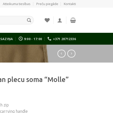
Atteikuma tiesības
Preču piegāde
Kontakti
SAZIŅA
9:00 - 17:00
+371 28712336
an plecu soma “Molle”
th zip
 carrying handle