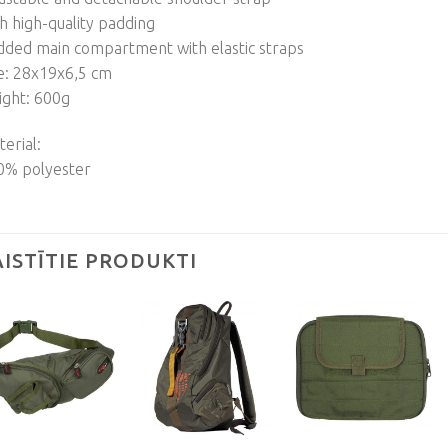
h high-quality padding
dded main compartment with elastic straps
e: 28x19x6,5 cm
ight: 600g
erial:
0% polyester
AISTĪTIE PRODUKTI
Pievienot
Pievienot
Pievienot
vēlmju
vēlmju
vēlmju
sarakstam
sarakstam
sarakstam