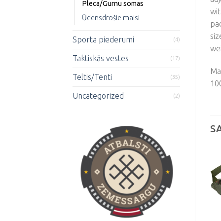
Pleca/Gurnu somas
wit
Ūdensdrošie maisi
pa
siz
Sporta piederumi
(4)
we
Taktiskās vestes
(17)
Mat
Teltis/Tenti
(35)
10
Uncategorized
(2)
S
Pievienot
Pievienot
vēlmju
vēlmju
sarakstam
sarakstam