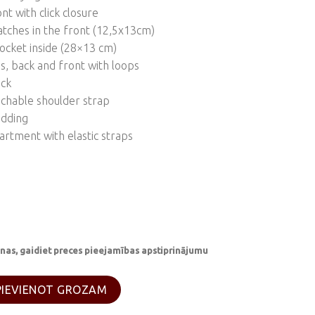
ont with click closure
atches in the front (12,5x13cm)
cket inside (28×13 cm)
s, back and front with loops
ack
achable shoulder strap
adding
tment with elastic straps
nas, gaidiet preces pieejamības apstiprinājumu
soma "Molle" daudzums
PIEVIENOT GROZAM