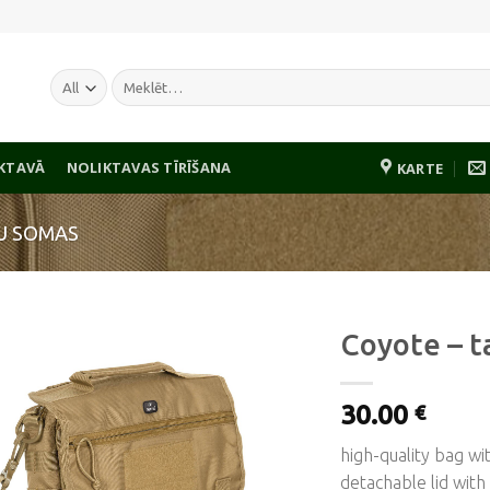
Meklēt:
IKTAVĀ
NOLIKTAVAS TĪRĪŠANA
KARTE
U SOMAS
Coyote – t
30.00
€
Pievienot
vēlmju
high-quality bag wi
sarakstam
detachable lid with