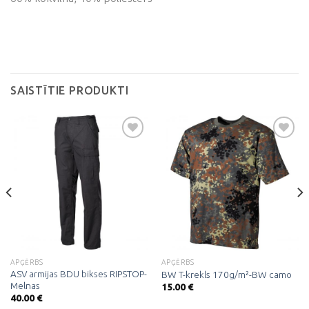
SAISTĪTIE PRODUKTI
Pievienot
Pievienot
vēlmju
vēlmju
sarakstam
sarakstam
APĢĒRBS
APĢĒRBS
ASV armijas BDU bikses RIPSTOP-
BW T-krekls 170g/m²-BW camo
Melnas
15.00
€
40.00
€