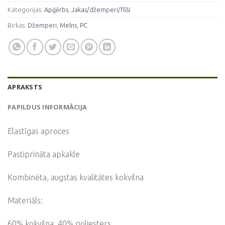
Kategorijas:
Apģērbs
,
Jakas/džemperi/flīši
Birkas:
Džemperi
,
Melns
,
PC
APRAKSTS
PAPILDUS INFORMĀCIJA
Elastīgas aproces
Pastiprināta apkakle
Kombinēta, augstas kvalitātes kokvilna
Materiāls:
60% kokvilna, 40% poliesters