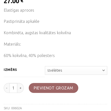
27.00
€
Elastīgas aproces
Pastiprināta apkakle
Kombinēta, augstas kvalitātes kokvilna
Materiāls:
60% kokvilna, 40% poliesters
IZMĒRS
Džemperis ar aprocēm, "PC", 340 g/m² daudzums
PIEVIENOT GROZAM
SKU:
00602A