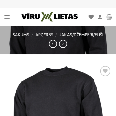
Skip
to
content
SĀKUMS
/
APĢĒRBS
/
JAKAS/DŽEMPERI/FLĪŠI
Pievienot
vēlmju
sarakstam