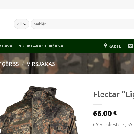
Meklēt:
IKTAVĀ
NOLIKTAVAS TĪRĪŠANA
KARTE
PĢĒRBS
/
VIRSJAKAS
Flectar “L
66.00
€
Pievienot
vēlmju
65% poliesters, 35
sarakstam