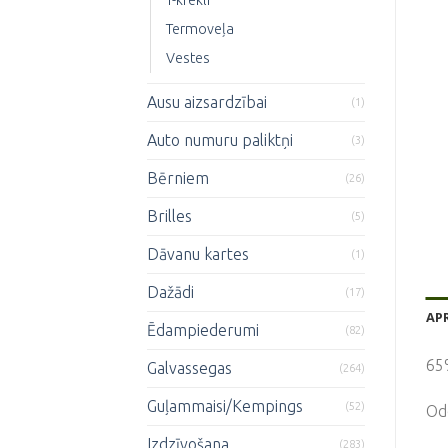
Termoveļa
Vestes
Ausu aizsardzībai
(1)
Auto numuru paliktņi
(3)
Bērniem
(26)
Brilles
(5)
Dāvanu kartes
(1)
Dažādi
(17)
AP
Ēdampiederumi
(82)
65%
Galvassegas
(264)
Guļammaisi/Kempings
(52)
Od
Izdzīvošana
(283)