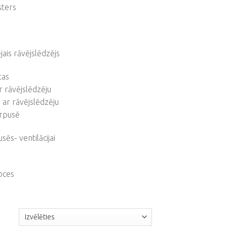
sters
jais rāvējslēdzējs
tas
r rāvējslēdzēju
s ar rāvējslēdzēju
urpusē
sēs- ventilācijai
i
oces