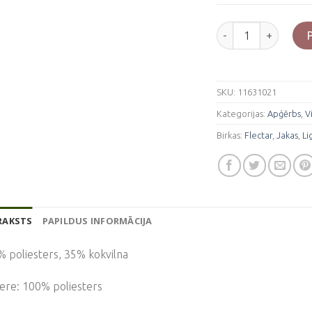
Flectar "Light Weig
SKU:
11631021
Kategorijas:
Apģērbs
,
V
Birkas:
Flectar
,
Jakas
,
Li
RAKSTS
PAPILDUS INFORMĀCIJA
 poliesters, 35% kokvilna
ere: 100% poliesters