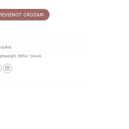
ht" smock jaka daudzums
PIEVIENOT GROZAM
irsjakas
ghtweight
,
MilTec
,
Smock