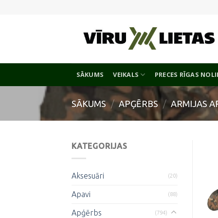
Skip
to
content
SĀKUMS
VEIKALS
PRECES RĪGAS NOL
SĀKUMS
/
APĢĒRBS
/
ARMIJAS A
KATEGORIJAS
Aksesuāri
(20)
Apavi
(88)
Apģērbs
(794)