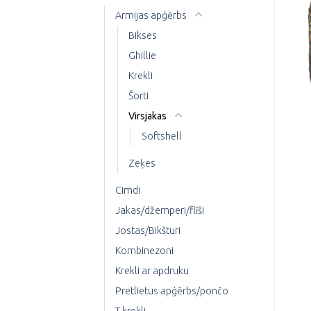
Armijas apģērbs
Bikses
Ghillie
Krekli
Šorti
Virsjakas
Softshell
Zeķes
Cimdi
Jakas/džemperi/flīši
Jostas/Bikšturi
Kombinezoni
Krekli ar apdruku
Pretlietus apģērbs/pončo
T-krekli