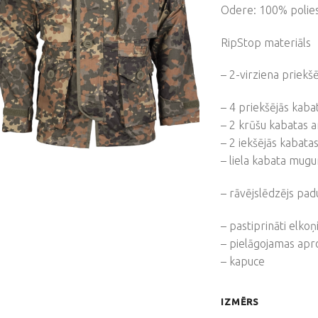
Odere: 100% polie
RipStop materiāls
– 2-virziena priekšē
– 4 priekšējās kaba
– 2 krūšu kabatas a
– 2 iekšējās kabata
– liela kabata mug
– rāvējslēdzējs padu
– pastiprināti elkoņ
– pielāgojamas apr
– kapuce
IZMĒRS