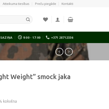
Atteikuma tiesības
Preču piegāde
Kontakti
SAZIŅA
9:00 - 17:00
+371 28712336
ight Weight” smock jaka
% kokvilna