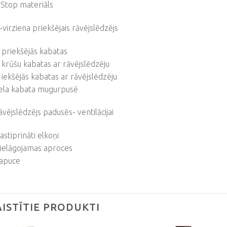
Stop materiāls
-virziena priekšējais rāvējslēdzējs
 priekšējās kabatas
 krūšu kabatas ar rāvējslēdzēju
 iekšējās kabatas ar rāvējslēdzēju
iela kabata mugurpusē
āvējslēdzējs padusēs- ventilācijai
astiprināti elkoņi
ielāgojamas aproces
kapuce
AISTĪTIE PRODUKTI