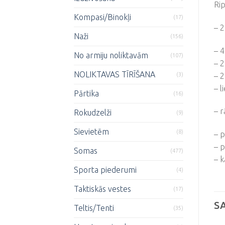
Rip
Kompasi/Binokļi
(17)
– 2
Naži
(156)
– 4
No armiju noliktavām
(107)
– 2
NOLIKTAVAS TĪRĪŠANA
(3)
– 2
– l
Pārtika
(16)
– r
Rokudzelži
(9)
Sievietēm
(8)
– p
– p
Somas
(477)
– 
Sporta piederumi
(4)
Taktiskās vestes
(17)
S
Teltis/Tenti
(35)