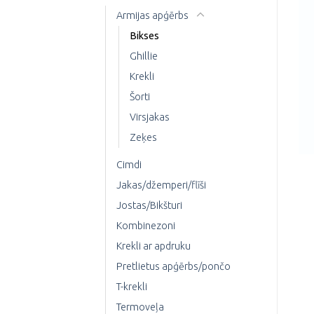
Armijas apģērbs
Bikses
Ghillie
Krekli
Šorti
Virsjakas
Zeķes
Cimdi
Jakas/džemperi/flīši
Jostas/Bikšturi
Kombinezoni
Krekli ar apdruku
Pretlietus apģērbs/pončo
T-krekli
Termoveļa