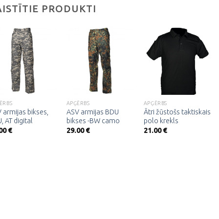
AISTĪTIE PRODUKTI
Pievienot
Pievienot
Pievienot
vēlmju
vēlmju
vēlmju
sarakstam
sarakstam
sarakstam
ĒRBS
APĢĒRBS
APĢĒRBS
 armijas bikses,
ASV armijas BDU
Ātri žūstošs taktiskais
, AT digital
bikses -BW camo
polo krekls
.00
€
29.00
€
21.00
€