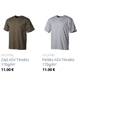
Pievienot
Pievienot
Pievienot
vēlmju
vēlmju
vēlmju
sarakstam
sarakstam
sarakstam
APĢĒRBS
APĢĒRBS
APĢĒRBS
Zaļš ASV T-krekls
Pelēks ASV T-krekls
ASV armijas bikses,
170g/m²
170g/m²
ACU, Digital
woodland
11.00
€
11.00
€
48.00
€