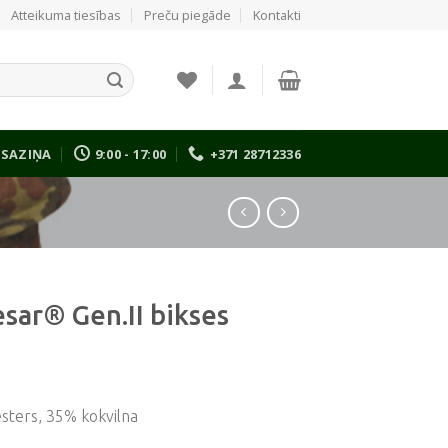
Atteikuma tiesības
Preču piegāde
Kontakti
SAZIŅA
9:00 - 17:00
+371 28712336
esar® Gen.II bikses
esters, 35% kokvilna