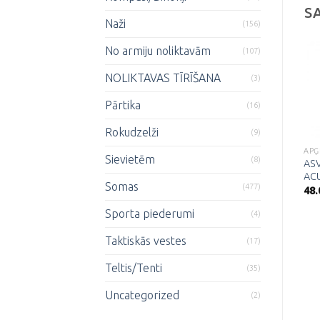
S
Naži
(156)
No armiju noliktavām
(107)
NOLIKTAVAS TĪRĪŠANA
(3)
Pārtika
Pievienot
Pievienot
(16)
vēlmju
vēlmju
sarakstam
sarakstam
Rokudzelži
(9)
APĢĒRBS
APĢ
Sievietēm
(8)
ASV T-krekls
ASV
APĢĒRBS
170g/m²-Coyote tan
ACU
Somas
Zaļa vasaras virsjaka
(477)
11.00
€
48
“Anorak”
Sporta piederumi
44.00
€
(4)
Taktiskās vestes
(17)
Teltis/Tenti
(35)
Uncategorized
(2)