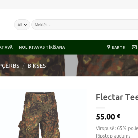
Meklēt:
IKTAVĀ
NOLIKTAVAS TĪRĪŠANA
KARTE
PĢĒRBS
/
BIKSES
Flectar Te
55.00
€
Pievienot
vēlmju
Virspusē: 65% poli
sarakstam
Ripstop audums