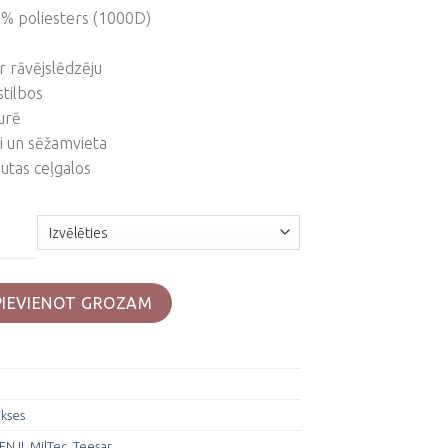
0% poliesters (1000D)
r rāvējslēdzēju
stilbos
urē
li un sēžamvieta
utas ceļgalos
.II bikses daudzums
PIEVIENOT GROZAM
ikses
EN II
,
MilTec
,
Teesar