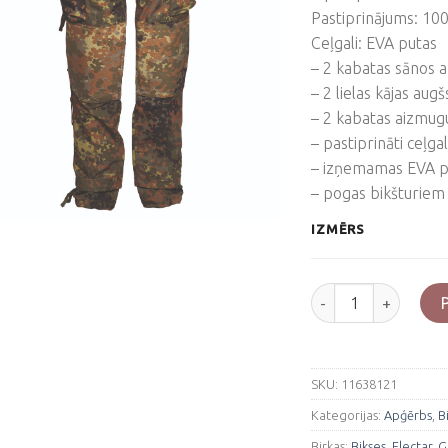
Pastiprinājums: 10
Ceļgali: EVA putas
– 2 kabatas sānos a
– 2 lielas kājas augš
– 2 kabatas aizmug
– pastiprināti ceļga
– izņemamas EVA p
– pogas bikšturiem
IZMĒRS
Flectar Teesar® Gen
SKU:
11638121
Kategorijas:
Apģērbs
,
B
Birkas:
Bikses
,
Flectar
,
G