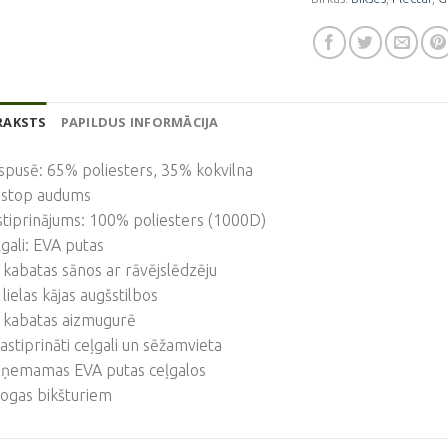
RAKSTS
PAPILDUS INFORMĀCIJA
spusē: 65% poliesters, 35% kokvilna
pstop audums
tiprinājums: 100% poliesters (1000D)
gali: EVA putas
 kabatas sānos ar rāvējslēdzēju
 lielas kājas augšstilbos
2 kabatas aizmugurē
astiprināti ceļgali un sēžamvieta
izņemamas EVA putas ceļgalos
ogas bikšturiem