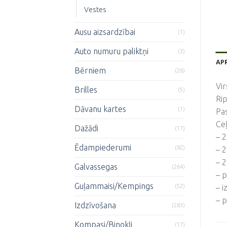
Vestes
Ausu aizsardzībai
(1)
Auto numuru paliktņi
(3)
AP
Bērniem
(26)
Vir
Brilles
(5)
Ri
Dāvanu kartes
(1)
Pas
Ceļ
Dažādi
(17)
– 2
Ēdampiederumi
(82)
– 2
– 
Galvassegas
(264)
– p
Guļammaisi/Kempings
(52)
– 
– p
Izdzīvošana
(283)
Kompasi/Binokļi
(17)