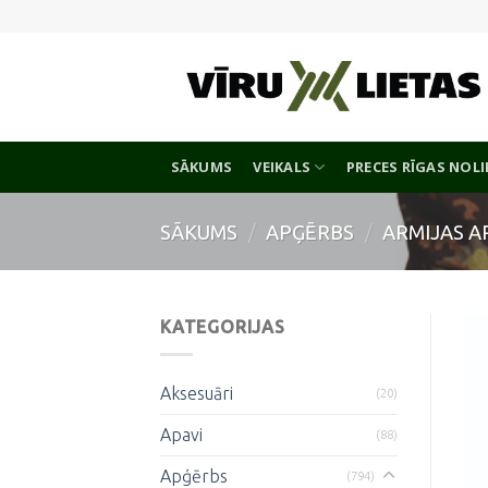
Skip
to
content
SĀKUMS
VEIKALS
PRECES RĪGAS NOL
SĀKUMS
/
APĢĒRBS
/
ARMIJAS A
KATEGORIJAS
Aksesuāri
(20)
Apavi
(88)
Apģērbs
(794)