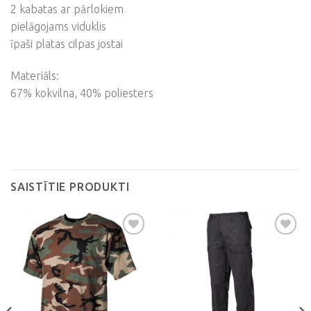
2 kabatas ar pārlokiem
pielāgojams viduklis
īpaši platas cilpas jostai
Materiāls:
67% kokvilna, 40% poliesters
SAISTĪTIE PRODUKTI
Pievienot
Pievienot
vēlmju
vēlmju
sarakstam
sarakstam