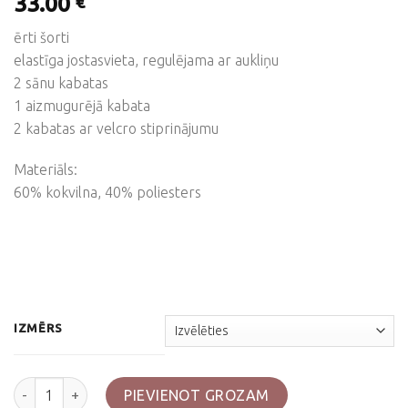
33.00
€
ērti šorti
elastīga jostasvieta, regulējama ar aukliņu
2 sānu kabatas
1 aizmugurējā kabata
2 kabatas ar velcro stiprinājumu
Materiāls:
60% kokvilna, 40% poliesters
IZMĒRS
GB Bermudu šorti,Combat, melni daudzums
PIEVIENOT GROZAM