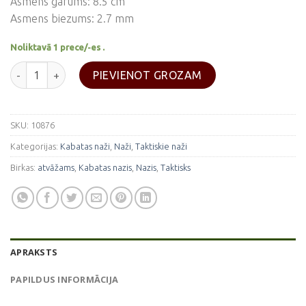
Asmens garums: 8.5 cm
Asmens biezums: 2.7 mm
Noliktavā 1 prece/-es .
Kabatas nazis TACTICA 8.5 cm daudzums
PIEVIENOT GROZAM
SKU:
10876
Kategorijas:
Kabatas naži
,
Naži
,
Taktiskie naži
Birkas:
atvāžams
,
Kabatas nazis
,
Nazis
,
Taktisks
APRAKSTS
PAPILDUS INFORMĀCIJA