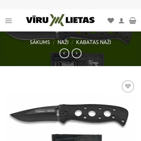
Skip
to
content
SĀKUMS
/
NAŽI
/
KABATAS NAŽI
Pievienot
vēlmju
sarakstam