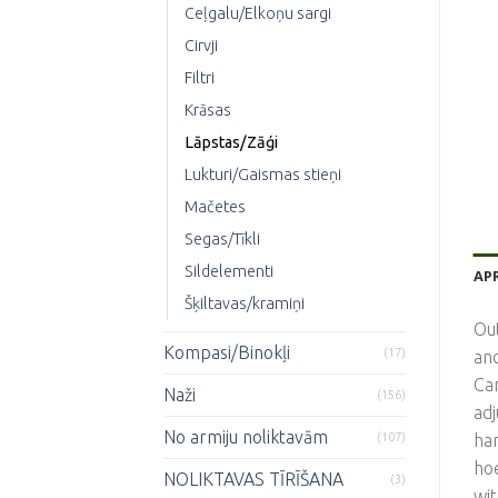
Ceļgalu/Elkoņu sargi
Cirvji
Filtri
Krāsas
Lāpstas/Zāģi
Lukturi/Gaismas stieņi
Mačetes
Segas/Tīkli
Sildelementi
AP
Šķiltavas/kramiņi
Ou
Kompasi/Binokļi
(17)
and
Ca
Naži
(156)
adj
No armiju noliktavām
(107)
han
hoe
NOLIKTAVAS TĪRĪŠANA
(3)
wit