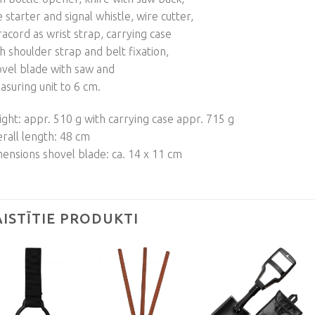
e starter and signal whistle, wire cutter,
acord as wrist strap, carrying case
h shoulder strap and belt fixation,
vel blade with saw and
suring unit to 6 cm.
ght: appr. 510 g with carrying case appr. 715 g
rall length: 48 cm
ensions shovel blade: ca. 14 x 11 cm
AISTĪTIE PRODUKTI
Pievienot
Pievienot
Pievienot