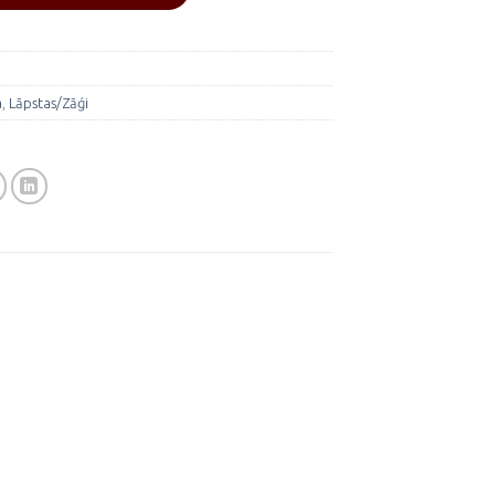
a
,
Lāpstas/Zāģi