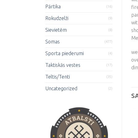
Pārtika
fir
(16)
par
Rokudzelži
(9)
wit
Sievietēm
sho
(8)
Mea
Somas
(477)
wei
Sporta piederumi
(4)
ove
Taktiskās vestes
(17)
dim
Teltis/Tenti
(35)
Uncategorized
(2)
S
Pievienot
Pievienot