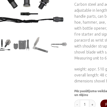
Carbon steel and 
adjustable in lengt
handle parts, can b
hoe, hammer, axe, 
with bottle opener,
fire starter and sig
paracord as wrist s
with shoulder strap
shovel blade with 
Measuring unit to 6
weight: appr. 510 g
overall length: 48 
dimensions shovel 
Pēc pasūtījuma veikša
un rēķinu
Lāpsta "Dogge I" d