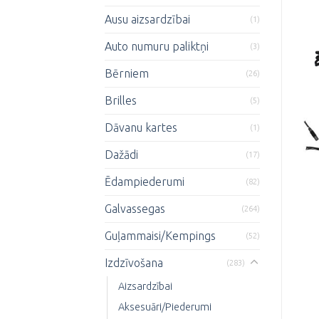
Ausu aizsardzībai
(1)
Auto numuru paliktņi
(3)
Bērniem
(26)
Brilles
(5)
Dāvanu kartes
(1)
Dažādi
(17)
Ēdampiederumi
(82)
Galvassegas
(264)
Guļammaisi/Kempings
(52)
Izdzīvošana
(283)
Aizsardzībai
Aksesuāri/Piederumi