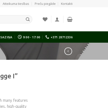
Atteikuma tiesības
Preču piegāde
Kontakti
SAZIŅA
9:00 - 17:00
+371 28712336
gge I”
th many features
ies, high-quality