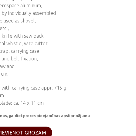
aerospace aluminum,
h by individually assembled
e used as shovel,
etc.,
 knife with saw back,
nal whistle, wire cutter,
trap, carrying case
 and belt fixation,
saw and
 cm.
 with carrying case appr. 715 g
cm
blade: ca. 14 x 11 cm
nas, gaidiet preces pieejamības apstiprinājumu
audzums
PIEVIENOT GROZAM