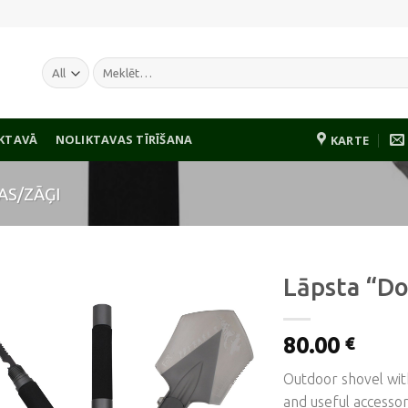
Meklēt:
IKTAVĀ
NOLIKTAVAS TĪRĪŠANA
KARTE
AS/ZĀĢI
Lāpsta “Do
80.00
€
Pievienot
vēlmju
Outdoor shovel wi
sarakstam
and useful accessor