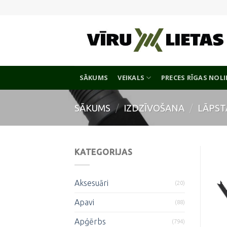
Skip
to
content
SĀKUMS
VEIKALS
PRECES RĪGAS NOL
SĀKUMS
/
IZDZĪVOŠANA
/
LĀPST
KATEGORIJAS
Aksesuāri
(20)
Apavi
(88)
Apģērbs
(794)