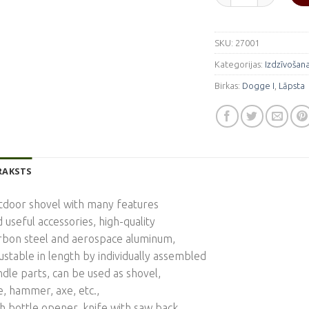
SKU:
27001
Kategorijas:
Izdzīvošan
Birkas:
Dogge I
,
Lāpsta
RAKSTS
tdoor shovel with many features
 useful accessories, high-quality
rbon steel and aerospace aluminum,
ustable in length by individually assembled
dle parts, can be used as shovel,
, hammer, axe, etc.,
h bottle opener, knife with saw back,