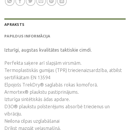
APRAKSTS
PAPILDUS INFORMĀCIJA
Izturīgi, augstas kvalitātes taktiskie cimdi.
Perfekta saķere arī slapjām virsmām.
Termoplastiskās gumijas (TPR) triecienaizsardzība, atbilst
sertifikātam EN 13594
Elpojošs TrekDry® saglabās rokas komoforā.
Armortex® plaukstu pastiprinājums.
Izturīga sintētiskās ādas apdare.
D3O® plaukstu polsterējums absorbē triecienus un
vibrāciju.
Neilona cilpas uzglabāšanai
Drīkst mazgāt veļasmašīnā.