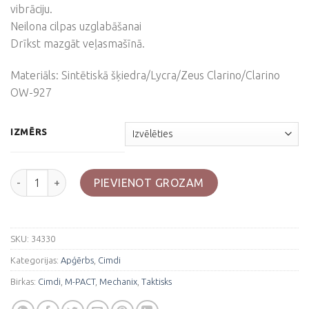
vibrāciju.
Neilona cilpas uzglabāšanai
Drīkst mazgāt veļasmašīnā.
Materiāls: Sintētiskā šķiedra/Lycra/Zeus Clarino/Clarino
OW-927
IZMĒRS
Mechanix M-PACT COVERT, melni daudzums
PIEVIENOT GROZAM
SKU:
34330
Kategorijas:
Apģērbs
,
Cimdi
Birkas:
Cimdi
,
M-PACT
,
Mechanix
,
Taktisks