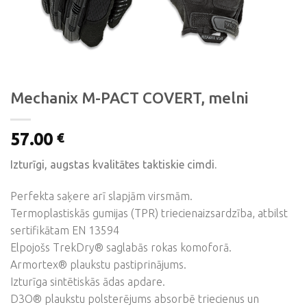
Mechanix M-PACT COVERT, melni
57.00
€
Izturīgi, augstas kvalitātes taktiskie cimdi.
Perfekta saķere arī slapjām virsmām.
Termoplastiskās gumijas (TPR) triecienaizsardzība, atbilst
sertifikātam EN 13594
Elpojošs TrekDry® saglabās rokas komoforā.
Armortex® plaukstu pastiprinājums.
Izturīga sintētiskās ādas apdare.
D3O® plaukstu polsterējums absorbē triecienus un