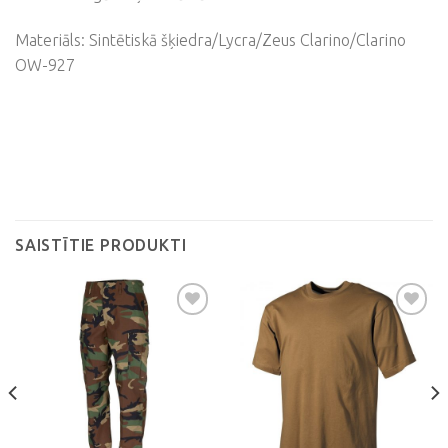
Materiāls: Sintētiskā šķiedra/Lycra/Zeus Clarino/Clarino
OW-927
SAISTĪTIE PRODUKTI
Pievienot
Pievienot
vēlmju
vēlmju
sarakstam
sarakstam