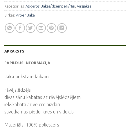
Kategorijas:
Apģērbs
,
Jakas/džemperi/flīši
,
Virsjakas
Birkas:
Arber
,
Jaka
APRAKSTS
PAPILDUS INFORMĀCIJA
Jaka aukstam laikam
rāvējslēdzējs
divas sānu kabatas ar rāvējslēdzējiem
iekškabata ar velcro aizdari
savelkamas piedurknes un viduklis
Materiāls: 100% poliesters