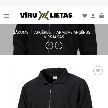
Skip
to
content
SĀKUMS
/
APĢĒRBS
/
ARMIJAS APĢĒRBS
/
VIRSJAKAS
Pievienot
vēlmju
sarakstam