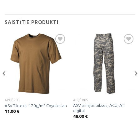
SAISTĪTIE PRODUKTI
Pievienot
Pievienot
vēlmju
vēlmju
sarakstam
sarakstam
APĢĒRBS
APĢĒRBS
ASV armijas bikses, ACU, AT
ASV T-krekls 170g/m²-Coyote tan
digital
11.00
€
48.00
€