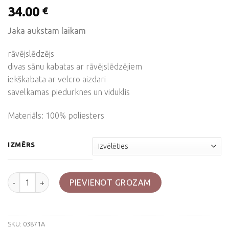
34.00
€
Jaka aukstam laikam
rāvējslēdzējs
divas sānu kabatas ar rāvējslēdzējiem
iekškabata ar velcro aizdari
savelkamas piedurknes un viduklis
Materiāls: 100% poliesters
IZMĒRS
Melna flīša jaka "Arber" daudzums
PIEVIENOT GROZAM
SKU:
03871A