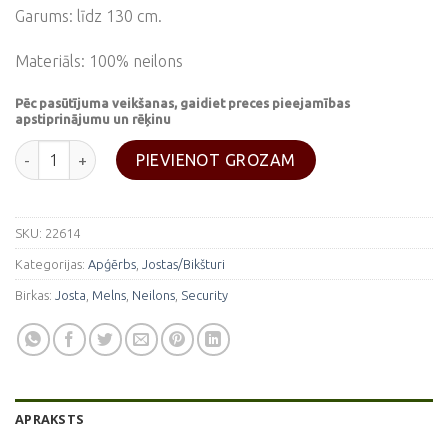
Garums: līdz 130 cm.
Materiāls: 100% neilons
Pēc pasūtījuma veikšanas, gaidiet preces pieejamības
apstiprinājumu un rēķinu
Melna josta "Security" 130 cm. daudzums
PIEVIENOT GROZAM
SKU:
22614
Kategorijas:
Apģērbs
,
Jostas/Bikšturi
Birkas:
Josta
,
Melns
,
Neilons
,
Security
APRAKSTS