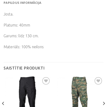
PAPILDUS INFORMĀCIJA
Josta.
Platums: 40mm
Garums: līdz 130 cm.
Materiāls: 100% neilons
SAISTĪTIE PRODUKTI
Pievienot
Pievienot
vēlmju
vēlmju
sarakstam
sarakstam