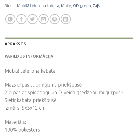
Birkas:
Mobilā telefona kabata
,
Molle
,
OD green
,
Zaļš
APRAKSTS
PAPILDUS INFORMĀCIJA
Mobilā telefona kabata
Mazs cilpas stiprinājums priekšpusē
2 cilpas ar spiedpogu un D-veida gredzenu mugurpusē
Sietiņkabata priekšpusē
izmērs: 5x3x12 cm
Materiāls:
100% poliesters