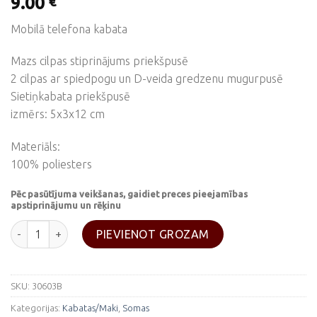
9.00
€
Mobilā telefona kabata
Mazs cilpas stiprinājums priekšpusē
2 cilpas ar spiedpogu un D-veida gredzenu mugurpusē
Sietiņkabata priekšpusē
izmērs: 5x3x12 cm
Materiāls:
100% poliesters
Pēc pasūtījuma veikšanas, gaidiet preces pieejamības
apstiprinājumu un rēķinu
Mobilā telefona kabata "Molle"-Zaļa daudzums
PIEVIENOT GROZAM
SKU:
30603B
Kategorijas:
Kabatas/Maki
,
Somas