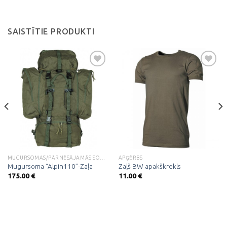
SAISTĪTIE PRODUKTI
Pievienot
Pievienot
vēlmju
vēlmju
sarakstam
sarakstam
MUGURSOMAS/PĀRNĒSĀJAMĀS SOMAS
APĢĒRBS
Mugursoma “Alpin110”-Zaļa
Zaļš BW apakškrekls
175.00
€
11.00
€