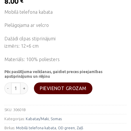
8.00
€
Mobilā telefona kabata
Pielāgojama ar velcro
Dažādi cilpas stiprinājumi
izmērs: 12×6 cm
Materiāls: 100% poliesters
Pēc pasūtījuma veikšanas, gaidiet preces pieejamības
apstiprinājumu un rēķinu
Mobilā telefona kabata-Zaļa daudzums
PIEVIENOT GROZAM
SKU:
30601B
Kategorijas:
Kabatas/Maki
,
Somas
Birkas:
Mobilā telefona kabata
,
OD green
,
Zaļš