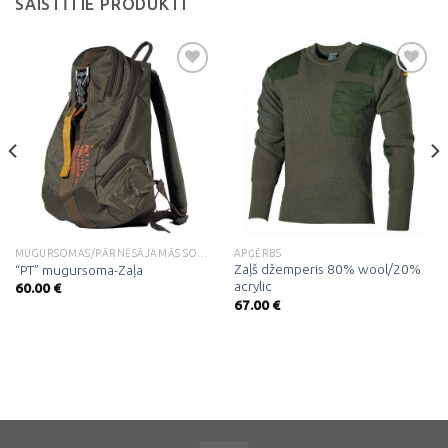
SAISTĪTIE PRODUKTI
Pievienot
Pievienot
vēlmju
vēlmju
sarakstam
sarakstam
MUGURSOMAS/PĀRNĒSĀJAMĀS SOMAS
APĢĒRBS
Zaļš džemperis 80% wool/20%
“PT” mugursoma-Zaļa
acrylic
60.00
€
67.00
€