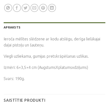
APRAKSTS
Ieroča mēlītes slēdzene ar kodu atslēgu, derīga lielākajai
daļai pistoļu un šauteņu.
Viegli uzliekama, gumijas pretskrāpēšanas uzlikas.
Izmēri: 6×3,5×4 cm (AugstumsXplatumsxdziļums)
Svars: 190g.
SAISTĪTIE PRODUKTI