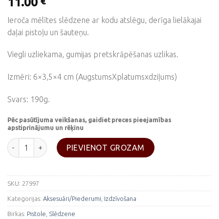
11.00
€
Ieroča mēlītes slēdzene ar kodu atslēgu, derīga lielākajai
daļai pistoļu un šauteņu.
Viegli uzliekama, gumijas pretskrāpēšanas uzlikas.
Izmēri: 6×3,5×4 cm (AugstumsXplatumsxdziļums)
Svars: 190g.
Pēc pasūtījuma veikšanas, gaidiet preces pieejamības
apstiprinājumu un rēķinu
Ieroča slēdzene daudzums
PIEVIENOT GROZAM
SKU:
27997
Kategorijas:
Aksesuāri/Piederumi
,
Izdzīvošana
Birkas:
Pistole
,
Slēdzene