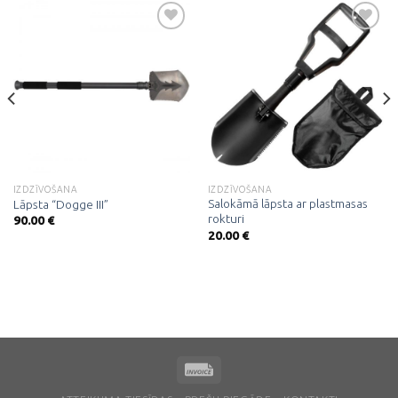
Pievienot
Pievienot
vēlmju
vēlmju
sarakstam
sarakstam
IZDZĪVOŠANA
IZDZĪVOŠANA
Salokāmā lāpsta ar plastmasas
Lāpsta “Dogge III”
rokturi
90.00
€
20.00
€