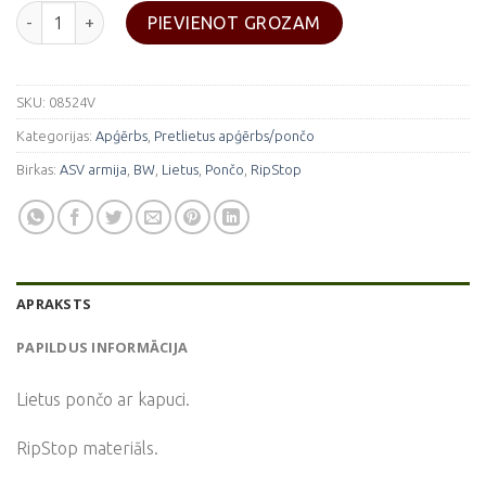
Rip Stop pončo 144 x 223 cm-BW camo daudzums
PIEVIENOT GROZAM
SKU:
08524V
Kategorijas:
Apģērbs
,
Pretlietus apģērbs/pončo
Birkas:
ASV armija
,
BW
,
Lietus
,
Pončo
,
RipStop
APRAKSTS
PAPILDUS INFORMĀCIJA
Lietus pončo ar kapuci.
RipStop materiāls.