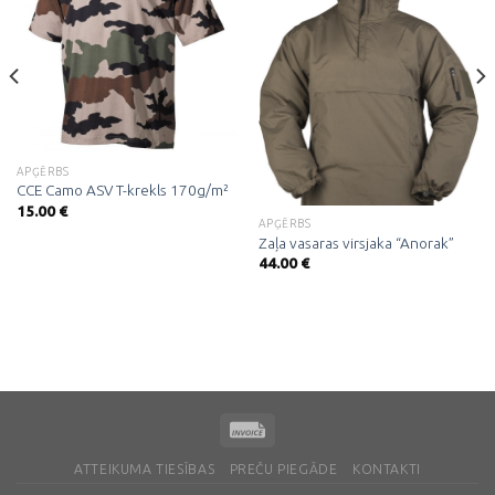
Pievienot
Pievienot
vēlmju
vēlmju
sarakstam
sarakstam
APĢĒRBS
CCE Camo ASV T-krekls 170g/m²
15.00
€
APĢĒRBS
Zaļa vasaras virsjaka “Anorak”
44.00
€
ATTEIKUMA TIESĪBAS
PREČU PIEGĀDE
KONTAKTI