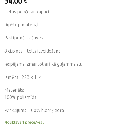
34.00
€
Lietus pončo ar kapuci.
RipStop materiāls.
Pastiprinātas šuves.
8 cilpiņas – telts izveidošanai.
Iespējams izmantot arī kā guļammaisu.
Izmērs : 223 x 114
Materiāls:
100% poliamīds
Pārklājums: 100% hloršķiedra
Noliktavā 1 prece/-es .