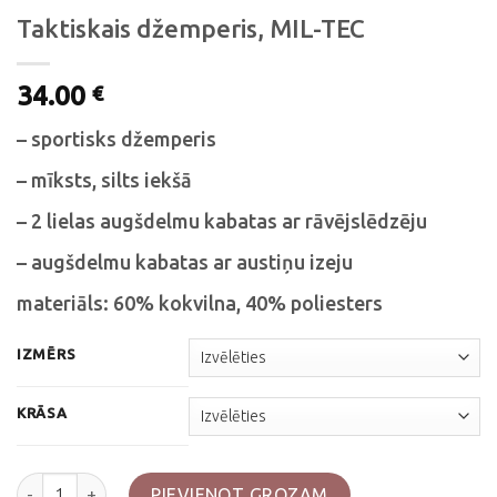
Taktiskais džemperis, MIL-TEC
34.00
€
– sportisks džemperis
– mīksts, silts iekšā
– 2 lielas augšdelmu kabatas ar rāvējslēdzēju
– augšdelmu kabatas ar austiņu izeju
materiāls: 60% kokvilna, 40% poliesters
IZMĒRS
KRĀSA
Taktiskais džemperis, MIL-TEC daudzums
PIEVIENOT GROZAM