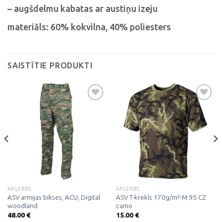
– augšdelmu kabatas ar austiņu izeju
materiāls: 60% kokvilna, 40% poliesters
SAISTĪTIE PRODUKTI
Pievienot
Pievienot
vēlmju
vēlmju
sarakstam
sarakstam
APĢĒRBS
APĢĒRBS
ASV armijas bikses, ACU, Digital
ASV T-krekls 170g/m²-M 95 CZ
woodland
camo
48.00
€
15.00
€