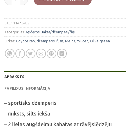
SKU:
11472402
Kategorijas:
Apģērbs
,
Jakas/džemperi/flīši
Birkas:
Coyote tan
,
džemperis
,
flīsis
,
Melns
,
mil-tec
,
Olive green
APRAKSTS
PAPILDUS INFORMĀCIJA
– sportisks džemperis
– mīksts, silts iekšā
– 2 lielas augšdelmu kabatas ar rāvējslēdzēju