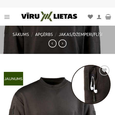
Skip
to
content
SĀKUMS
/
APĢĒRBS
/
JAKAS/DŽEMPERI/FLĪŠI
JAUNUMS
Pievienot
vēlmju
sarakstam