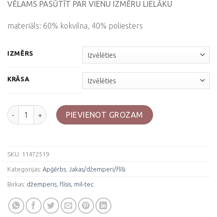
VĒLAMS PASŪTĪT PAR VIENU IZMĒRU LIELĀKU
materiāls: 60% kokvilna, 40% poliesters
IZMĒRS
KRĀSA
Taktiskais flīsa džemperis ar rāvējslēdzēju, Mil-tec daudzums
PIEVIENOT GROZAM
SKU:
11472519
Kategorijas:
Apģērbs
,
Jakas/džemperi/flīši
Birkas:
džemperis
,
flīsis
,
mil-tec