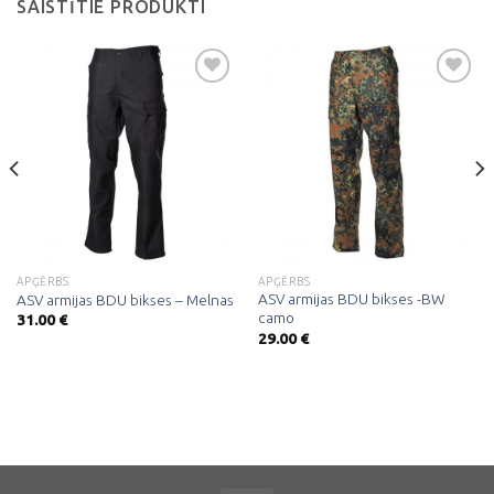
SAISTĪTIE PRODUKTI
Pievienot
Pievienot
vēlmju
vēlmju
sarakstam
sarakstam
APĢĒRBS
APĢĒRBS
ASV armijas BDU bikses -BW
ASV armijas BDU bikses – Melnas
camo
31.00
€
29.00
€