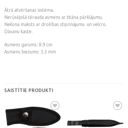
Ātrā atvēršanas sistēma.
Nerūsējošā tērauda asmens ar titāna pārklājumu.
Neilona maksts ar drošības stiprinājumu un velcro.
Dāvanu kaste.
Asmens garums: 8.9 cm
Asmens biezums: 3.3 mm
SAISTĪTIE PRODUKTI
Pievienot
Pievienot
vēlmju
vēlmju