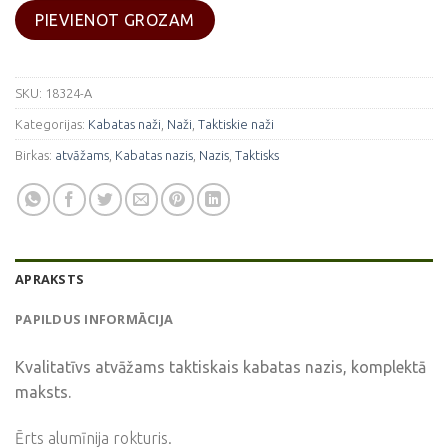
PIEVIENOT GROZAM
SKU:
18324-A
Kategorijas:
Kabatas naži
,
Naži
,
Taktiskie naži
Birkas:
atvāžams
,
Kabatas nazis
,
Nazis
,
Taktisks
APRAKSTS
PAPILDUS INFORMĀCIJA
Kvalitatīvs atvāžams taktiskais kabatas nazis, komplektā
maksts.
Ērts alumīnija rokturis.