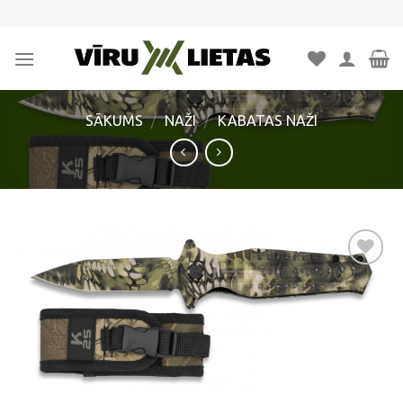
Skip
to
content
SĀKUMS
/
NAŽI
/
KABATAS NAŽI
Pievienot
vēlmju
sarakstam