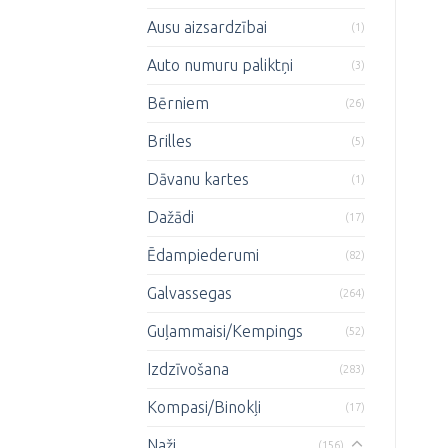
Ausu aizsardzībai
(1)
Auto numuru paliktņi
(3)
Bērniem
(26)
Brilles
(5)
Dāvanu kartes
(1)
Dažādi
(17)
Ēdampiederumi
(82)
Galvassegas
(264)
Guļammaisi/Kempings
(52)
Izdzīvošana
(283)
Kompasi/Binokļi
(17)
Naži
(156)