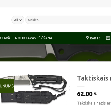
Meklēt:
IKTAVĀ
NOLIKTAVAS TĪRĪŠANA
KARTE
I
Taktiskais 
AUNUMS
62.00
€
Pievienot
vēlmju
Taktiskais nazis a
sarakstam