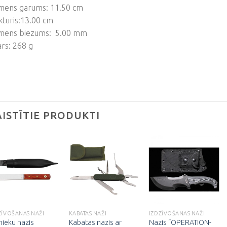
mens garums: 11.50 cm
turis:13.00 cm
mens biezums: 5.00 mm
rs: 268 g
AISTĪTIE PRODUKTI
Pievienot
Pievienot
Pievienot
vēlmju
vēlmju
vēlmju
sarakstam
sarakstam
sarakstam
ZĪVOŠANAS NAŽI
KABATAS NAŽI
IZDZĪVOŠANAS NAŽI
Kabatas nazis ar
Nazis “OPERATION-
nieku nazis