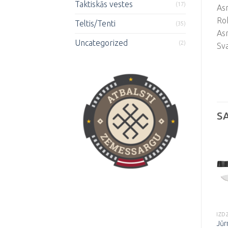
Taktiskās vestes
(17)
As
Rok
Teltis/Tenti
(35)
As
Uncategorized
(2)
Sva
S
Pievienot
Pievienot
vēlmju
vēlmju
sarakstam
sarakstam
IZDZĪVOŠANAS NAŽI
IZDZĪVOŠANAS NAŽI
IZD
Nazis ar caurumu
Zaļš nazis
Jūr