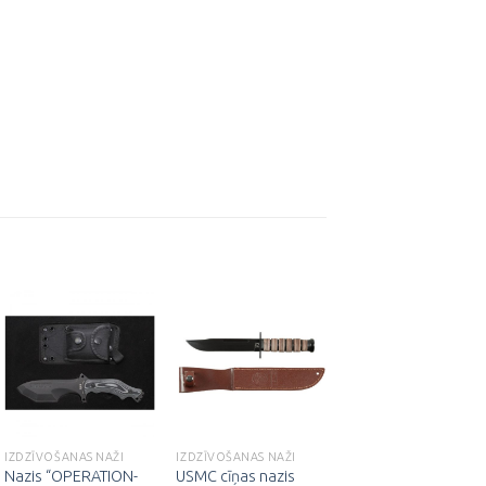
Pievienot
Pievienot
Pievienot
vēlmju
vēlmju
vēlmju
sarakstam
sarakstam
sarakstam
IZDZĪVOŠANAS NAŽI
IZDZĪVOŠANAS NAŽI
IZDZĪVOŠANAS NAŽI
Nazis “OPERATION-
USMC cīņas nazis
Nazis ar āķi