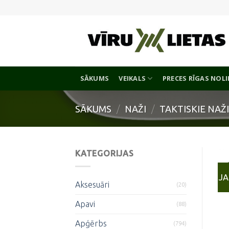
Skip
to
content
SĀKUMS
VEIKALS
PRECES RĪGAS NOL
SĀKUMS
/
NAŽI
/
TAKTISKIE NAŽ
KATEGORIJAS
J
Aksesuāri
(20)
Apavi
(88)
Apģērbs
(794)