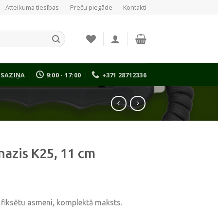
Atteikuma tiesības
Preču piegāde
Kontakti
SAZIŅA
9:00 - 17:00
+371 28712336
nazis K25, 11 cm
r fiksētu asmeni, komplektā maksts.