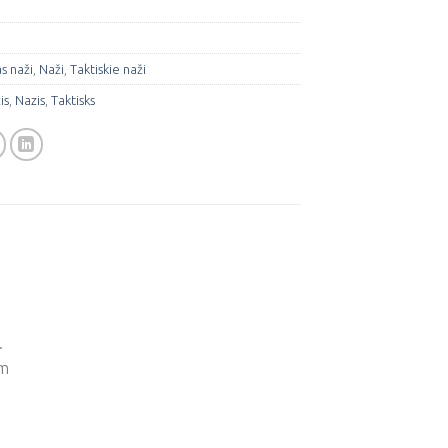
s naži
,
Naži
,
Taktiskie naži
is
,
Nazis
,
Taktisks
.
em