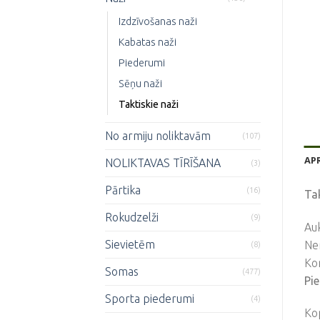
Izdzīvošanas naži
Kabatas naži
Piederumi
Sēņu naži
Taktiskie naži
No armiju noliktavām
(107)
AP
NOLIKTAVAS TĪRĪŠANA
(3)
Pārtika
(16)
Tak
Rokudzelži
(9)
Auk
Sievietēm
Ner
(8)
Kom
Somas
(477)
Pie
Sporta piederumi
(4)
Ko