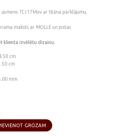
 asmens 7Cr17Mov ar titāna pārklājumu,
erama maksts ar MOLLE un jostas
 klienta izvēlētu dizainu.
4.50 cm
1.50 cm
5.00 mm
.
5, 11 cm daudzums
PIEVIENOT GROZAM