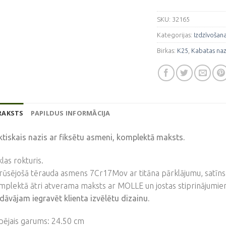
SKU:
32165
Kategorijas:
Izdzīvošana
Birkas:
K25
,
Kabatas naz
RAKSTS
PAPILDUS INFORMĀCIJA
tiskais nazis ar fiksētu asmeni, komplektā maksts.
las rokturis.
ūsējošā tērauda asmens 7Cr17Mov ar titāna pārklājumu, satīns
plektā ātri atverama maksts ar MOLLE un jostas stiprinājumi
dāvājam iegravēt klienta izvēlētu dizainu.
pējais garums: 24.50 cm