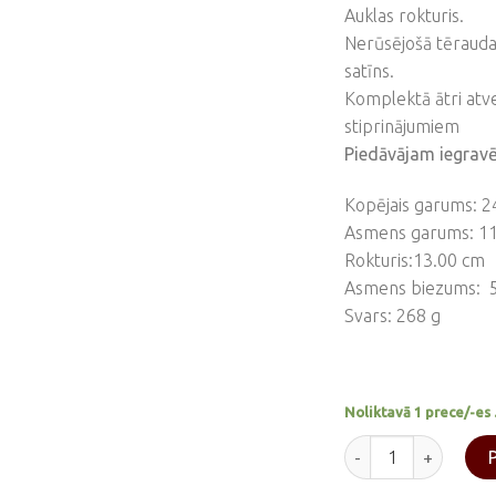
Auklas rokturis.
Nerūsējošā tērauda
satīns.
Komplektā ātri atv
stiprinājumiem
Piedāvājam iegravēt
Kopējais garums: 2
Asmens garums: 1
Rokturis:13.00 cm
Asmens biezums: 
Svars: 268 g
Noliktavā 1 prece/-es 
Taktiskais nazis K2