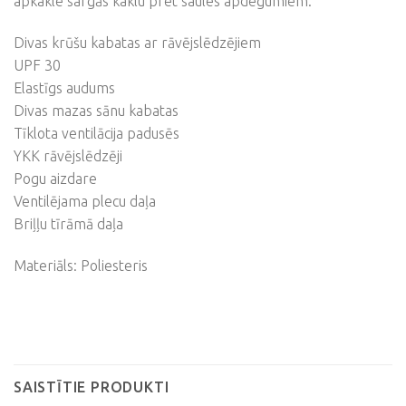
apkakle sargās kaklu pret saules apdegumiem.
Divas krūšu kabatas ar rāvējslēdzējiem
UPF 30
Elastīgs audums
Divas mazas sānu kabatas
Tīklota ventilācija padusēs
YKK rāvējslēdzēji
Pogu aizdare
Ventilējama plecu daļa
Briļļu tīrāmā daļa
Materiāls: Poliesteris
SAISTĪTIE PRODUKTI