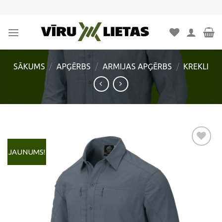
Skip
to
content
SĀKUMS
/
APĢĒRBS
/
ARMIJAS APĢĒRBS
/
KREKLI
JAUNUMS!
Pievienot
vēlmju
sarakstam