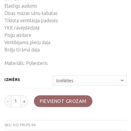
Elastīgs audums
Divas mazas sānu kabatas
Tīklota ventilācija padusēs
YKK rāvējslēdzēji
Pogu aizdare
Ventilējama plecu daļa
Briļļu tīrāmā daļa
Materiāls: Poliesteris
IZMĒRS
TRIP LITE ceļojumu krekls, Helikon-tex, Marine cobalt krāsā da
PIEVIENOT GROZAM
SKU:
KO-TRI-PS-94