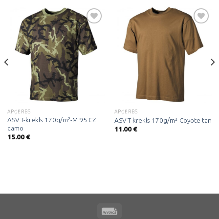
Pievienot
Pievienot
vēlmju
vēlmju
sarakstam
sarakstam
APĢĒRBS
APĢĒRBS
ASV T-krekls 170g/m²-M 95 CZ
ASV T-krekls 170g/m²-Coyote tan
camo
11.00
€
15.00
€