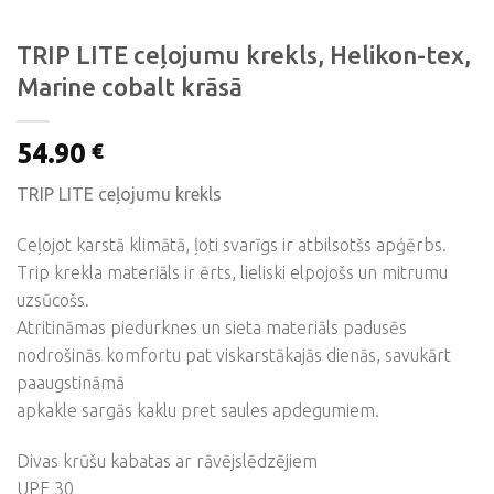
TRIP LITE ceļojumu krekls, Helikon-tex,
Marine cobalt krāsā
54.90
€
TRIP LITE ceļojumu krekls
Ceļojot karstā klimātā, ļoti svarīgs ir atbilsotšs apģērbs.
Trip krekla materiāls ir ērts, lieliski elpojošs un mitrumu
uzsūcošs.
Atritināmas piedurknes un sieta materiāls padusēs
nodrošinās komfortu pat viskarstākajās dienās, savukārt
paaugstināmā
apkakle sargās kaklu pret saules apdegumiem.
Divas krūšu kabatas ar rāvējslēdzējiem
UPF 30