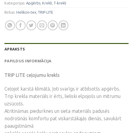
Kategorijas:
Apģērbs
,
Krekli
,
T-krekli
Birkas:
Helikon-tex
,
TRIP LITE
APRAKSTS
PAPILDUS INFORMĀCIJA
TRIP LITE ceļojumu krekls
Ceļojot karstā klimātā, ļoti svarīgs ir atbilsotšs apģērbs.
Trip krekla materiāls ir ērts, lieliski elpojošs un mitrumu
uzsūcošs.
Atritināmas piedurknes un sieta materiāls padusēs
nodrošinās komfortu pat viskarstākajās dienās, savukārt
paaugstināmā