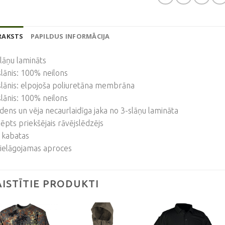
RAKSTS
PAPILDUS INFORMĀCIJA
lāņu lamināts
slānis: 100% neilons
slānis: elpojoša poliuretāna membrāna
slānis: 100% neilons
dens un vēja necaurlaidīga jaka no 3-slāņu lamināta
lēpts priekšējais rāvējslēdzējs
 kabatas
ielāgojamas aproces
AISTĪTIE PRODUKTI