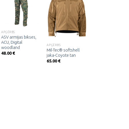
Pievienot
Pievienot
Pievienot
vēlmju
vēlmju
vēlmju
sarakstam
sarakstam
sarakstam
APĢĒRBS
APĢĒRBS
ASV armijas bikses,
Taktiskās bikses
ACU, Digital
“Attack”, Rip stop,
APĢĒRBS
woodland
teflon, anthracite
Mil-Tec® softshell
48.00
€
81.00
€
jaka-Coyote tan
65.00
€