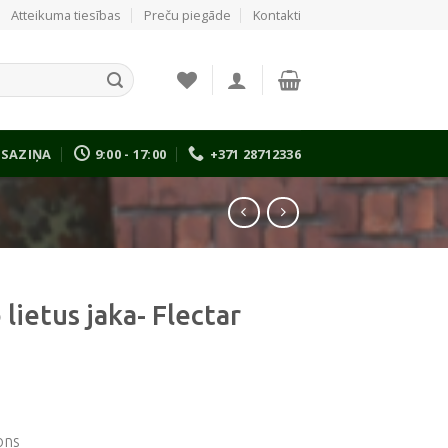
Atteikuma tiesības
Preču piegāde
Kontakti
SAZIŅA
9:00 - 17:00
+371 28712336
lietus jaka- Flectar
ons