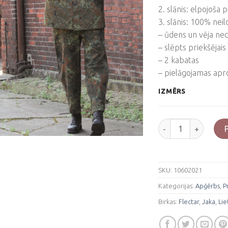
2. slānis: elpojoš
3. slānis: 100% neil
– ūdens un vēja nec
– slēpts priekšējais
– 2 kabatas
– pielāgojamas apr
IZMĒRS
Vācu repro lietus ja
SKU:
10602021
Kategorijas:
Apģērbs
,
P
Birkas:
Flectar
,
Jaka
,
Lie