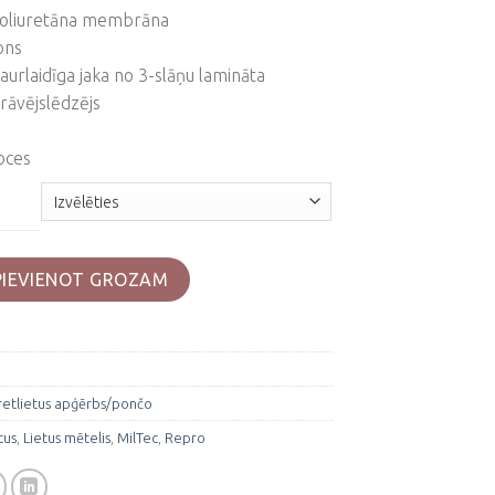
a poliuretāna membrāna
ons
aurlaidīga jaka no 3-slāņu lamināta
 rāvējslēdzējs
oces
ka- Flectar daudzums
PIEVIENOT GROZAM
retlietus apģērbs/pončo
tus
,
Lietus mētelis
,
MilTec
,
Repro