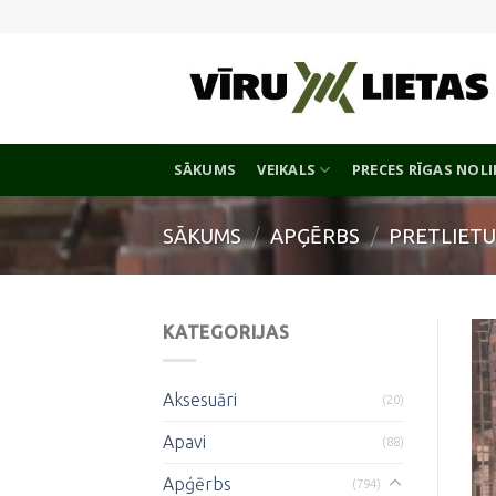
Skip
to
content
SĀKUMS
VEIKALS
PRECES RĪGAS NOL
SĀKUMS
/
APĢĒRBS
/
PRETLIET
KATEGORIJAS
Aksesuāri
(20)
Apavi
(88)
Apģērbs
(794)