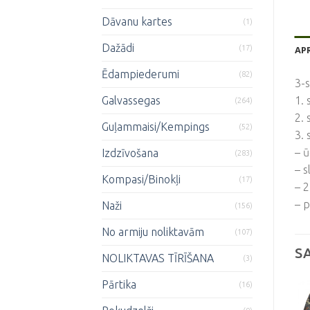
Dāvanu kartes
(1)
Dažādi
(17)
AP
Ēdampiederumi
(82)
3-s
Galvassegas
1. 
(264)
2. 
Guļammaisi/Kempings
(52)
3. 
– ū
Izdzīvošana
(283)
– s
Kompasi/Binokļi
(17)
– 2
– p
Naži
(156)
No armiju noliktavām
(107)
S
NOLIKTAVAS TĪRĪŠANA
(3)
Pārtika
(16)