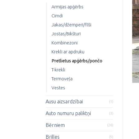
Armijas apģērbs
Cimdi
Jakas/džemperi/flīši
Jostas/Bikšturi
Kombinezoni
Krekli ar apdruku
Pretlietus apģērbs/pončo
T-krekli
Termoveļa
Vestes
Ausu aizsardzībai
(1)
Auto numuru paliktņi
(3)
Bērniem
(26)
Brilles
(5)