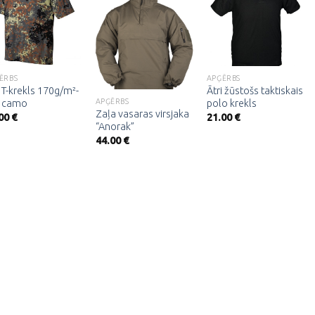
Pievienot
Pievienot
Pievienot
vēlmju
vēlmju
vēlmju
sarakstam
sarakstam
sarakstam
ĒRBS
APĢĒRBS
T-krekls 170g/m²-
Ātri žūstošs taktiskais
APĢĒRBS
 camo
polo krekls
Zaļa vasaras virsjaka
.00
€
21.00
€
“Anorak”
44.00
€