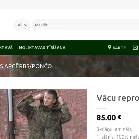
Meklēt:
IKTAVĀ
NOLIKTAVAS TĪRĪŠANA
KARTE
US APĢĒRBS/PONČO
Vācu repro 
85.00
€
Pievienot
vēlmju
3-slāņu lamināts
sarakstam
1. slānis: 100% neil