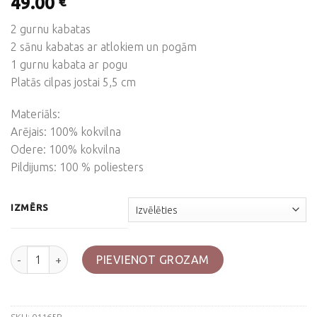
49.00
€
2 gurnu kabatas
2 sānu kabatas ar atlokiem un pogām
1 gurnu kabata ar pogu
Platās cilpas jostai 5,5 cm
Materiāls:
Arējais: 100% kokvilna
Odere: 100% kokvilna
Pildijums: 100 % poliesters
IZMĒRS
Zaļas BW bikses, oversize daudzums
PIEVIENOT GROZAM