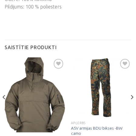
Pildijums: 100 % poliesters
SAISTĪTIE PRODUKTI
Pievienot
Pievienot
vēlmju
vēlmju
sarakstam
sarakstam
APĢĒRBS
ASV armijas BDU bikses -BW
camo