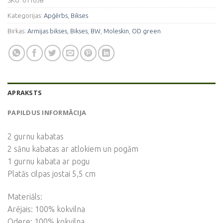
SKU:
01165B
Kategorijas:
Apģērbs
,
Bikses
Birkas:
Armijas bikses
,
Bikses
,
BW
,
Moleskin
,
OD green
APRAKSTS
PAPILDUS INFORMĀCIJA
2 gurnu kabatas
2 sānu kabatas ar atlokiem un pogām
1 gurnu kabata ar pogu
Platās cilpas jostai 5,5 cm
Materiāls:
Arējais: 100% kokvilna
Odere: 100% kokvilna